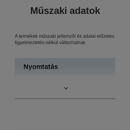
Műszaki adatok
A termékek műszaki jellemzői és adatai előzetes
figyelmeztetés nélkül változhatnak
Nyomtatás
Nyomtatási
1.440 x 720 dpi
felbontás