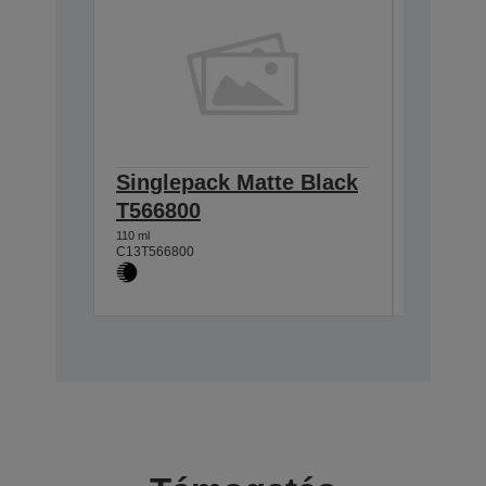
Singlepack Matte Black
Single
T566800
T5662
110 ml
110 ml
C13T566800
C13T56620