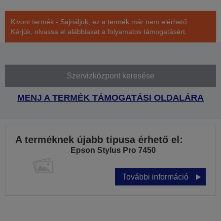
Kivont termék - Sajnáljuk, ez a termék már nem elérhető.
Kérjük, olvassa el alábbiakat a folyamatos támogatásért.
Szervizközpont keresése
MENJ A TERMÉK TÁMOGATÁSI OLDALÁRA
A terméknek újabb típusa érhető el:
Epson Stylus Pro 7450
További információ