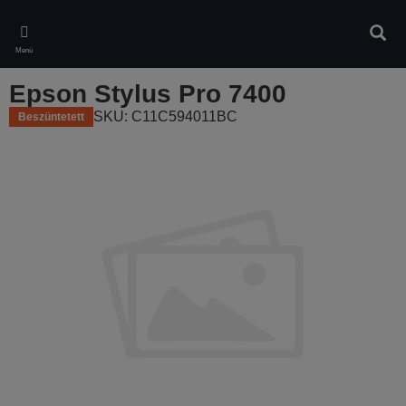
Skip
to
Kere
main
Menü
content
Epson Stylus Pro 7400
SKU: C11C594011BC
Beszüntetett