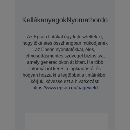
Kellékanyagok
Nyomathordozó
Opci
Az Epson tintákat úgy fejlesztették ki,
hogy tökéletes összhangban működjenek
az Epson nyomtatókkal, éles,
elmosódásmentes szöveget biztosítva,
amely generációkon át kitart. Ha több
információt keres a lapkiadásról és
hogyan hozza ki a legtöbbet a tintáinkból,
kérjük, kövesse ezt a hivatkozást:
https://www.epson.eu/pageyield