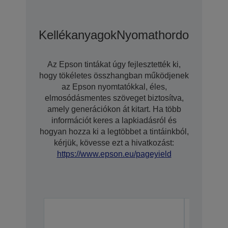
Kellékanyagok
Nyomathordozó
Opci
Az Epson tintákat úgy fejlesztették ki,
hogy tökéletes összhangban működjenek
az Epson nyomtatókkal, éles,
elmosódásmentes szöveget biztosítva,
amely generációkon át kitart. Ha több
információt keres a lapkiadásról és
hogyan hozza ki a legtöbbet a tintáinkból,
kérjük, kövesse ezt a hivatkozást:
https://www.epson.eu/pageyield