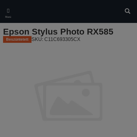
Skip
to
Kere
main
Menü
content
Epson Stylus Photo RX585
SKU: C11C693305CX
Beszüntetett