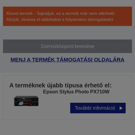
Kivont termék - Sajnáljuk, ez a termék már nem elérhető.
Kérjük, olvassa el alábbiakat a folyamatos támogatásért.
Szervizközpont keresése
MENJ A TERMÉK TÁMOGATÁSI OLDALÁRA
A terméknek újabb típusa érhető el:
Epson Stylus Photo PX710W
További információ