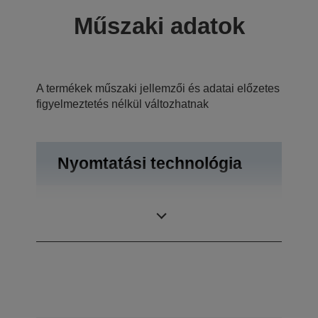
Műszaki adatok
A termékek műszaki jellemzői és adatai előzetes
figyelmeztetés nélkül változhatnak
Nyomtatási technológia
Nyomtatási
5.760 x 1.440 dpi
felbontás