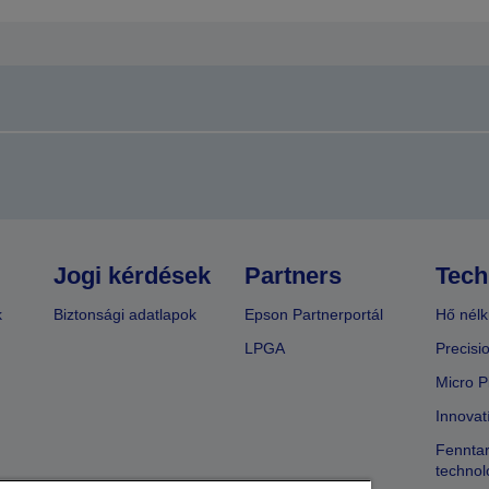
Jogi kérdések
Partners
Tech
k
Biztonsági adatlapok
Epson Partnerportál
Hő nélk
LPGA
Precisi
Micro P
Innovat
Fenntar
technol