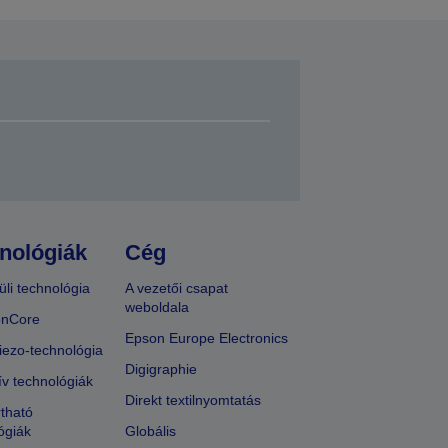
nológiák
Cég
üli technológia
A vezetői csapat
weboldala
onCore
Epson Europe Electronics
iezo-technológia
Digigraphie
ív technológiák
Direkt textilnyomtatás
tható
ógiák
Globális