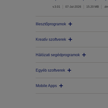
v.3.01
07-Jul-2026
15.20 MB
.d
Illesztőprogramok
Kreatív szoftverek
Hálózati segédprogramok
Egyéb szoftverek
Mobile Apps