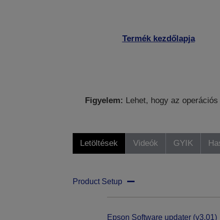
Termék kezdőlapja
Figyelem:
Lehet, hogy az operációs 
Letöltések
Videók
GYIK
Ha
Product Setup
Epson Software updater (v3.01)