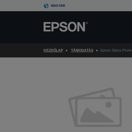
Skip
MAGYAR
to
main
content
KEZDŐLAP
TÁMOGATÁS
Epson Stylus Phot