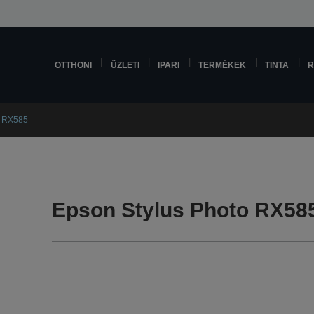
OTTHONI
ÜZLETI
IPARI
TERMÉKEK
TINTA
R
o RX585
Epson Stylus Photo RX