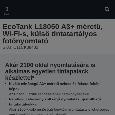
Skip
to
Kere
main
Menü
content
EcoTank L18050 A3+ méretű,
Wi-Fi-s, külső tintatartályos
fotónyomtató
SKU: C11CK38402
Akár 2100 oldal nyomtatására is
alkalmas egyetlen tintapalack-
készlettel*
Kiváló minőségű A3+ méretű színes és fekete-fehér
képek
Az Epson 6 színű rendszerének hatékonyságával
Rendkívül alacsony költségű nyomtatás újratölthető
tintatartályokkal
Akár 2100 kiváló minőségű fénykép nyomtatása is lehetséges
egy komplett tintapalack-készlettel*