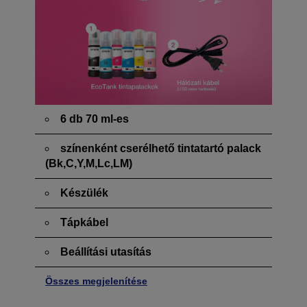
6 db 70 ml-es
színenként cserélhető tintatartó palack
(Bk,C,Y,M,Lc,LM)
Készülék
Tápkábel
Beállítási utasítás
Összes megjelenítése