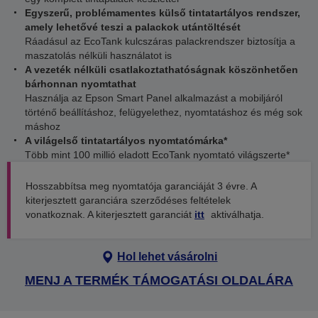
Egyszerű, problémamentes külső tintatartályos rendszer,
amely lehetővé teszi a palackok utántöltését
Ráadásul az EcoTank kulcszáras palackrendszer biztosítja a
maszatolás nélküli használatot is
A vezeték nélküli csatlakoztathatóságnak köszönhetően
bárhonnan nyomtathat
Használja az Epson Smart Panel alkalmazást a mobiljáról
történő beállításhoz, felügyelethez, nyomtatáshoz és még sok
máshoz
A világelső tintatartályos nyomtatómárka*
Több mint 100 millió eladott EcoTank nyomtató világszerte*
Hosszabbítsa meg nyomtatója garanciáját 3 évre. A
kiterjesztett garanciára szerződéses feltételek
vonatkoznak. A kiterjesztett garanciát
itt
aktiválhatja.
Hol lehet vásárolni
MENJ A TERMÉK TÁMOGATÁSI OLDALÁRA