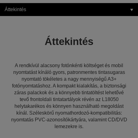
Áttekintés
Áttekintés
A rendkívül alacsony fotónkénti költséget és mobil
nyomtatást kínáló gyors, patronmentes tintasugaras
nyomtató tökéletes a nagy mennyiségű A3+
fotónyomtatáshoz. A kompakt kialakítás, a biztonsági
záras palackok és a könnyebb tintatöltést lehetővé
tevő frontoldali tintatartályok révén az L18050
helytakarékos és könnyen használható megoldást
kínál. Széleskörű nyomathordozó-kompatibilitás:
nyomtatás PVC-azonosítókártyára, valamint CD/DVD
lemezekre is.