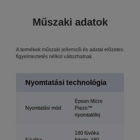
Műszaki adatok
A termékek műszaki jellemzői és adatai előzetes
figyelmeztetés nélkül változhatnak
Nyomtatási technológia
Epson Micro
Nyomtatási mód
Piezo™
nyomtatófej
180 fúvóka
Fúvóka
fekete, 180