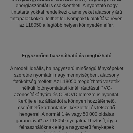
energiaszámlát is csökkentheti. A nyomtató nagy
tintatartályokkal rendelkezik, amelyeket alacsony árú
tintapalackokkal tölthet fel. Kompakt kialakítása révén
az L18050 a legtöbb helyen könnyedén elfér.
Egyszerűen használható és megbízható
A modell ideális, ha nagyszerű minőségű fényképeket
szeretne nyomtatni nagy mennyiségben, alacsony
fotóköltség mellett. Az L18050 megbízható vezeték
nélküli fotónyomtatást kínál, ráadásul PVC-
azonosítókártyára és CD/DVD lemezre is nyomtat.
Kerülje el az állásidőt a könnyen hozzáférhető,
cserélhető karbantartási készlettel és felszedő
hengerrel. A normál 1 év vagy 50 000 oldalas
garanciával* az L18050 nyugalmat biztosít, így a
felhasználóknak elég a nagyszerű fényképek