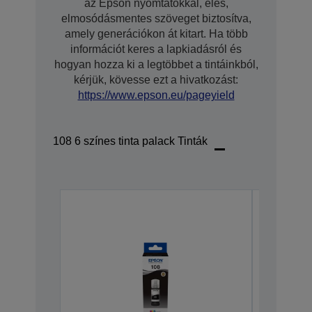
az Epson nyomtatókkal, éles,
elmosódásmentes szöveget biztosítva,
amely generációkon át kitart. Ha több
információt keres a lapkiadásról és
hogyan hozza ki a legtöbbet a tintáinkból,
kérjük, kövesse ezt a hivatkozást:
https://www.epson.eu/pageyield
108 6 színes tinta palack Tinták