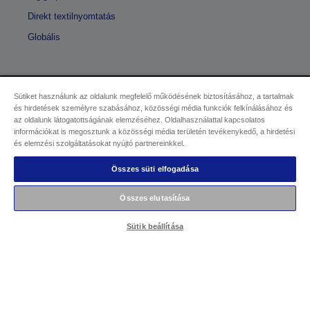
Direkt textilnyomtatás
Globális
Sütiket használunk az oldalunk megfelelő működésének biztosításához, a tartalmak
Kereskedelmi központ
és hirdetések személyre szabásához, közösségi média funkciók felkínálásához és
az oldalunk látogatottságának elemzéséhez. Oldalhasználattal kapcsolatos
Adatvédelmi nyilatkozat
információkat is megosztunk a közösségi média területén tevékenykedő, a hirdetési
és elemzési szolgáltatásokat nyújtó partnereinkkel.
EU Data Act Compliance
Összes süti elfogadása
Kapcsolatfelvétel
Összes elutasítása
Sütikkel kapcsolatos információk
Sütik beállítása
Az Epson elkötelezettsége az akadálymentesség mellett
Copyright © 2026 Seiko Epson