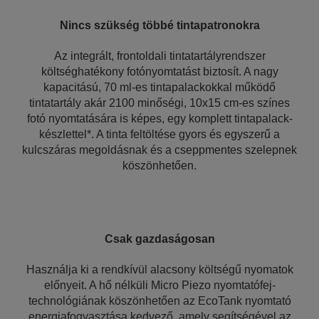
Nincs szükség többé tintapatronokra
Az integrált, frontoldali tintatartályrendszer
költséghatékony fotónyomtatást biztosít. A nagy
kapacitású, 70 ml-es tintapalackokkal működő
tintatartály akár 2100 minőségi, 10x15 cm-es színes
fotó nyomtatására is képes, egy komplett tintapalack-
készlettel*. A tinta feltöltése gyors és egyszerű a
kulcszáras megoldásnak és a cseppmentes szelepnek
köszönhetően.
Csak gazdaságosan
Használja ki a rendkívül alacsony költségű nyomatok
előnyeit. A hő nélküli Micro Piezo nyomtatófej-
technológiának köszönhetően az EcoTank nyomtató
energiafogyasztása kedvező, amely segítségével az