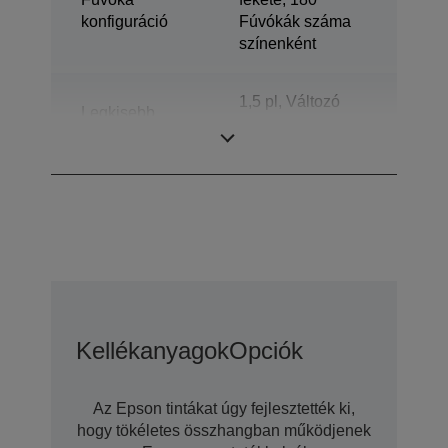
konfiguráció
Fúvókák száma
színenként
1,5 pl, Változó
Legkisebb
cseppméret
cseppméret
technológiával
Kellékanyagok
Opciók
Az Epson tintákat úgy fejlesztették ki,
hogy tökéletes összhangban működjenek