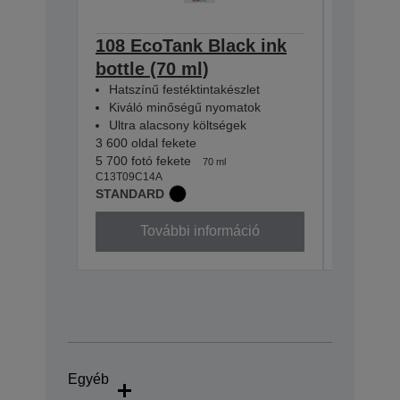
108 EcoTank Black ink
108 Ec
bottle (70 ml)
bottle 
Hatszínű festéktintakészlet
Hatszín
Kiváló minőségű nyomatok
Kiváló 
Ultra alacsony költségek
Ultra a
3 600 oldal fekete
2 100 fotó
5 700 fotó fekete
7 200 olda
70 ml
C13T09C14A
C13T09C2
STANDARD
STANDA
További információ
To
Egyéb