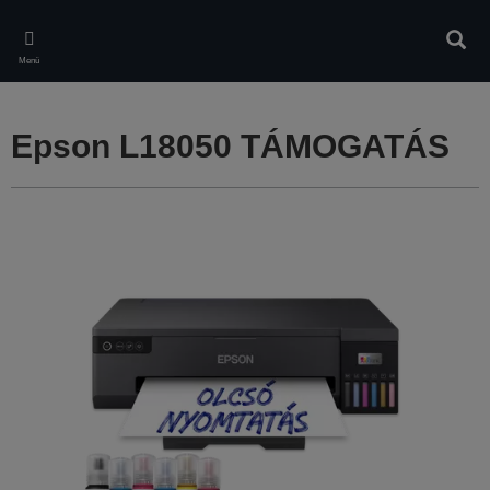
Skip
to
Kere
main
Menü
content
Epson L18050 TÁMOGATÁS