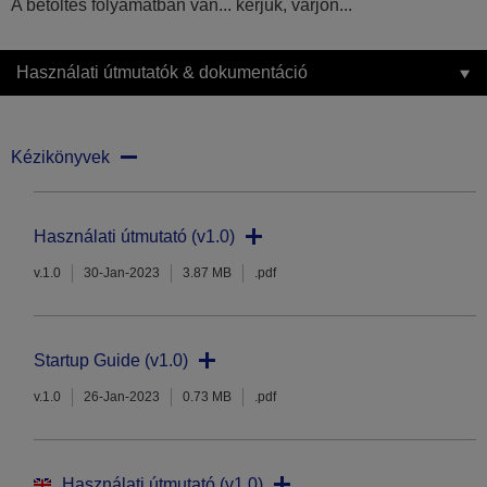
A betöltés folyamatban van... kérjük, várjon...
Használati útmutatók & dokumentáció
Kézikönyvek
Használati útmutató (v1.0)
v.1.0
30-Jan-2023
3.87 MB
.pdf
Startup Guide (v1.0)
v.1.0
26-Jan-2023
0.73 MB
.pdf
Használati útmutató (v1.0)