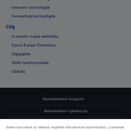
Innovatív technológiák
Fenntartható technológiák
Cég
A vezetői csapat weboldala
Epson Europe Electronics
Digigraphie
Direkt textilnyomtatás
Globális
Kereskedelmi központ
Adatvédelmi nyilatkozat
EU Data Act Compliance
Sütiket használunk az oldalunk megfelelő működésének biztosításához, a tartalmak