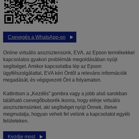
Csevegés a WhatsApp-on
Online virtuális asszisztensünk, EVA, az Epson termékekkel
kapcsolatos gyakori problémák megoldásában nyújt
segítséget. Amikor kapcsolatba lép az Epson
ügyfélszolgálattal, EVA kéri Öntől a releváns információk
megadását, és végigvezeti Önt a folyamaton.
Kattintson a „Kezdés” gombra vagy a jobb alsó sarokban
található csevegőbuborék ikonra, hogy elérje virtuális
asszisztensünket, aki segítséget nyújt Önnek, illetve
megmutatja, hogyan veheti fel velünk a kapcsolatot egyéb
felületeken.
Kezdje most