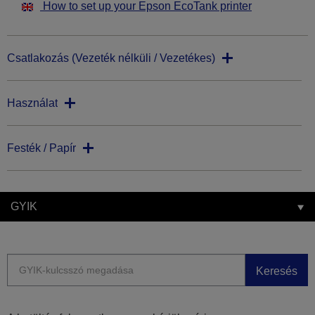
How to set up your Epson EcoTank printer
Csatlakozás (Vezeték nélküli / Vezetékes)
Használat
Festék / Papír
GYIK
Keresés