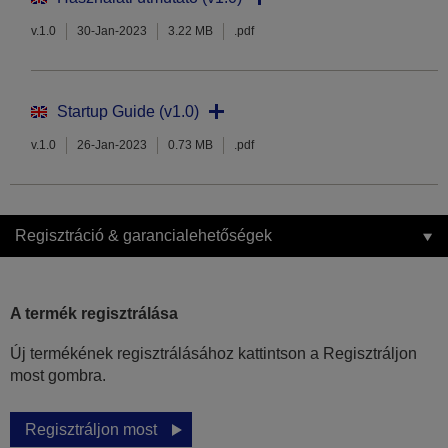
v.1.0
30-Jan-2023
3.22 MB
.pdf
Startup Guide (v1.0)
v.1.0
26-Jan-2023
0.73 MB
.pdf
Regisztráció & garancialehetőségek
A termék regisztrálása
Új termékének regisztrálásához kattintson a Regisztráljon
most gombra.
Regisztráljon most