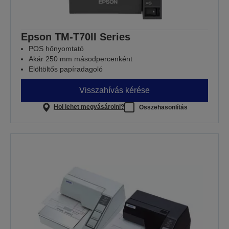
Epson TM-T70II Series
POS hőnyomtató
Akár 250 mm másodpercenként
Elöltöltős papíradagoló
Visszahívás kérése
Hol lehet megvásárolni?
Összehasonlítás