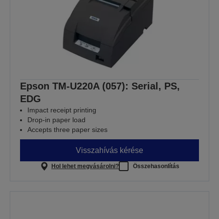
Epson TM-U220A (057): Serial, PS,
EDG
Impact receipt printing
Drop-in paper load
Accepts three paper sizes
Visszahívás kérése
Hol lehet megvásárolni?
Összehasonlítás