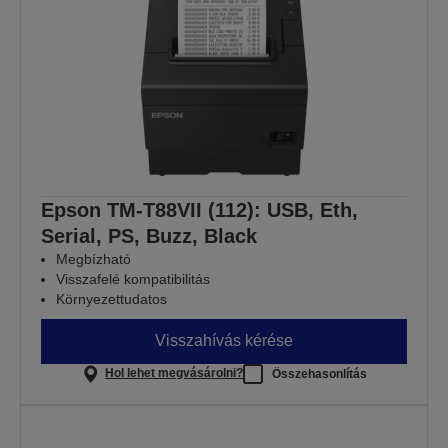
Epson TM-T88VII (112): USB, Eth,
Serial, PS, Buzz, Black
Megbízható
Visszafelé kompatibilitás
Környezettudatos
Visszahívás kérése
Hol lehet megvásárolni?
Összehasonlítás