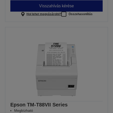
Visszahívás kérése
Hol lehet megvásárolni?
Összehasonlítás
Epson TM-T88VII Series
Megbízható