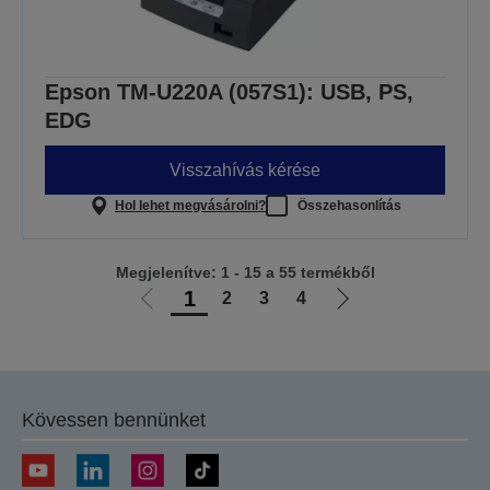
Epson TM-U220A (057S1): USB, PS,
EDG
Visszahívás kérése
Hol lehet megvásárolni?
Összehasonlítás
Megjelenítve: 1 - 15 a 55 termékből
1
2
3
4
Előző
Következő
oldalra
oldalra
Kövessen bennünket