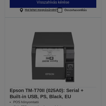
Visszahívás kérése
Hol lehet megvásárolni?
Összehasonlítás
Epson TM-T70II (025A0): Serial +
Built-in USB, PS, Black, EU
POS hőnyomtató