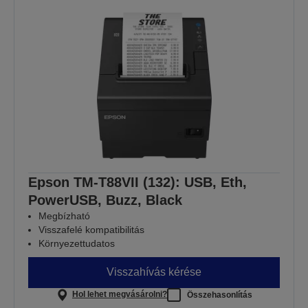
Epson TM-T88VII (132): USB, Eth,
PowerUSB, Buzz, Black
Megbízható
Visszafelé kompatibilitás
Környezettudatos
Visszahívás kérése
Hol lehet megvásárolni?
Összehasonlítás