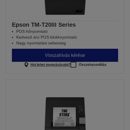
Epson TM-T20III Series
POS hőnyomtató
Kedvező árú POS blokknyomtató
Nagy nyomtatási sebesség
Visszahívás kérése
Hol lehet megvásárolni?
Összehasonlítás