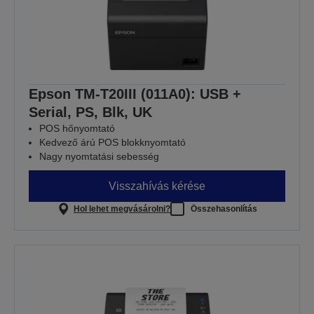
Epson TM-T20III (011A0): USB +
Serial, PS, Blk, UK
POS hőnyomtató
Kedvező árú POS blokknyomtató
Nagy nyomtatási sebesség
Visszahívás kérése
Hol lehet megvásárolni?
Összehasonlítás