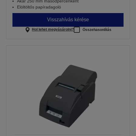
Akár 250 mm másodpercenként
Elöltöltős papíradagoló
Visszahívás kérése
Hol lehet megvásárolni?
Összehasonlítás