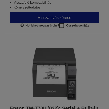
Visszafelé kompatibilitás
Környezettudatos
Visszahívás kérése
Hol lehet megvásárolni?
Összehasonlítás
Epson TM-T70II (032): Serial + Built-in