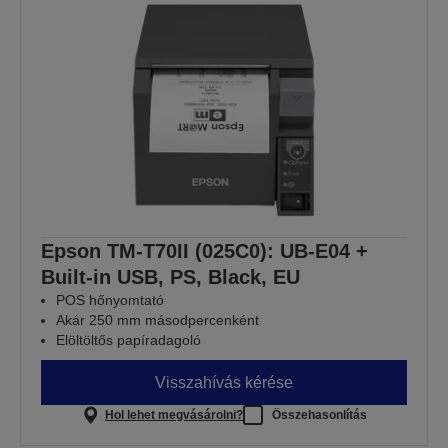
Epson TM-T70II (025C0): UB-E04 +
Built-in USB, PS, Black, EU
POS hőnyomtató
Akár 250 mm másodpercenként
Elöltöltős papíradagoló
Visszahívás kérése
Hol lehet megvásárolni?
Összehasonlítás