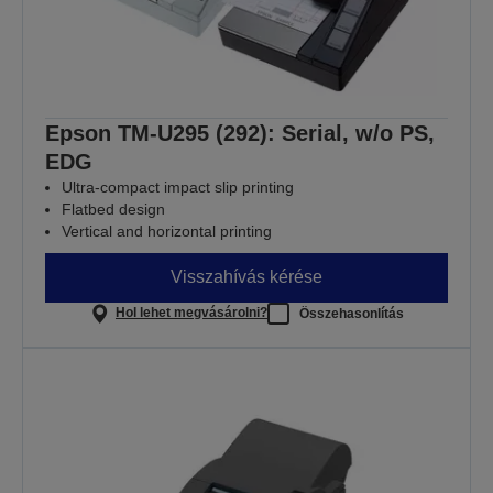
Epson TM-U295 (292): Serial, w/o PS,
EDG
Ultra-compact impact slip printing
Flatbed design
Vertical and horizontal printing
Visszahívás kérése
Hol lehet megvásárolni?
Összehasonlítás