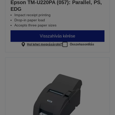
Epson TM-U220PA (057): Parallel, PS,
EDG
Impact receipt printing
Drop-in paper load
Accepts three paper sizes
Visszahívás kérése
Hol lehet megvásárolni?
Összehasonlítás