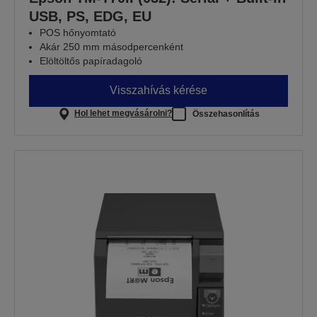
USB, PS, EDG, EU
POS hőnyomtató
Akár 250 mm másodpercenként
Elöltöltős papíradagoló
Visszahívás kérése
Hol lehet megvásárolni?
Összehasonlítás