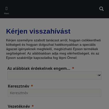
Skip
to
Kere
main
Menü
content
Kérjen visszahívást
Kérjen személyre szabott tanácsot arról, hogyan csökkentheti
költségeit és hogyan dolgozhat hatékonyabban a speciális
ágazati igényeknek megfelelő, megbízható Epson termékek
segítségével. Az alábbiakban adja meg elérhetőségeit, és az
Epson szakértője kapcsolatba fog lépni Önnel:
Az alábbiak érdekelnek engem…
Keresztnév
Vezetéknév