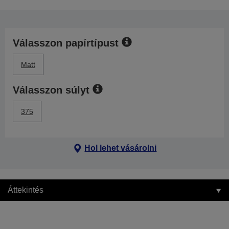
Válasszon papírtípust
Matt
Válasszon súlyt
375
Hol lehet vásárolni
Áttekintés