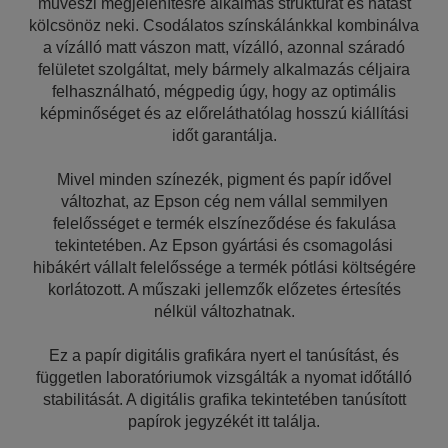
művészi megjelenítésre alkalmas struktúrát és hatást
kölcsönöz neki. Csodálatos színskálánkkal kombinálva
a vízálló matt vászon matt, vízálló, azonnal száradó
felületet szolgáltat, mely bármely alkalmazás céljaira
felhasználható, mégpedig úgy, hogy az optimális
képminőséget és az előreláthatólag hosszú kiállítási
időt garantálja.
Mivel minden színezék, pigment és papír idővel
változhat, az Epson cég nem vállal semmilyen
felelősséget e termék elszíneződése és fakulása
tekintetében. Az Epson gyártási és csomagolási
hibákért vállalt felelőssége a termék pótlási költségére
korlátozott. A műszaki jellemzők előzetes értesítés
nélkül változhatnak.
Ez a papír digitális grafikára nyert el tanúsítást, és
független laboratóriumok vizsgálták a nyomat időtálló
stabilitását. A digitális grafika tekintetében tanúsított
papírok jegyzékét itt találja.