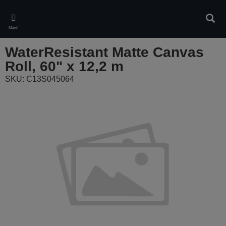
Skip
to
Kere
main
Menü
content
WaterResistant Matte Canvas
Roll, 60" x 12,2 m
SKU: C13S045064