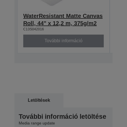
WaterResistant Matte Canvas
Wat
Roll, 44" x 12,2 m, 375g/m2
Roll
C13S042016
C13S0
További információ
Letöltések
További információ letöltése
Media range update