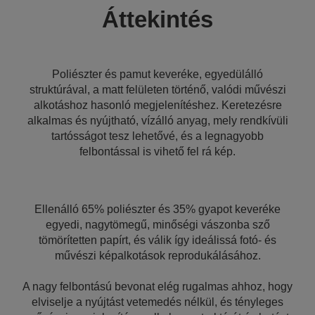
Áttekintés
Poliészter és pamut keveréke, egyedülálló
struktúrával, a matt felületen történő, valódi művészi
alkotáshoz hasonló megjelenítéshez. Keretezésre
alkalmas és nyújtható, vízálló anyag, mely rendkívüli
tartósságot tesz lehetővé, és a legnagyobb
felbontással is vihető fel rá kép.
Ellenálló 65% poliészter és 35% gyapot keveréke
egyedi, nagytömegű, minőségi vászonba sző
tömörítetten papírt, és válik így ideálissá fotó- és
művészi képalkotások reprodukálásához.
A nagy felbontású bevonat elég rugalmas ahhoz, hogy
elviselje a nyújtást vetemedés nélkül, és tényleges