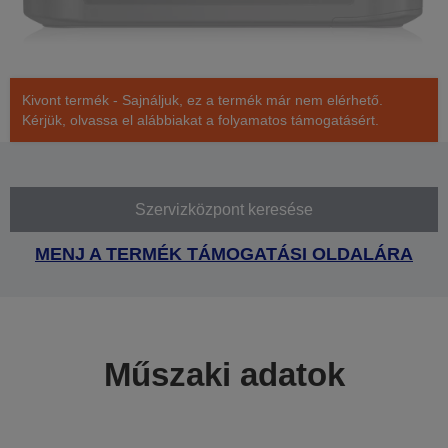
Kivont termék - Sajnáljuk, ez a termék már nem elérhető.
Kérjük, olvassa el alábbiakat a folyamatos támogatásért.
Szervizközpont keresése
MENJ A TERMÉK TÁMOGATÁSI OLDALÁRA
Műszaki adatok