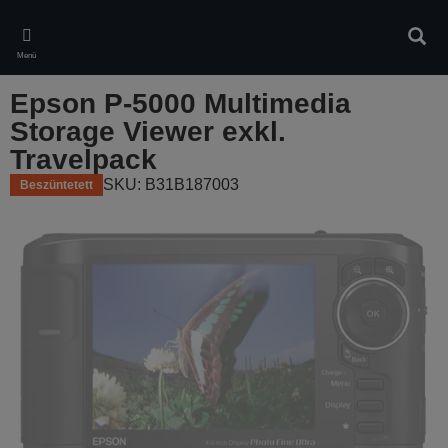
Skip
to
Kere
main
Menü
content
Epson P-5000 Multimedia
Storage Viewer exkl.
Travelpack
SKU: B31B187003
Beszüntetett