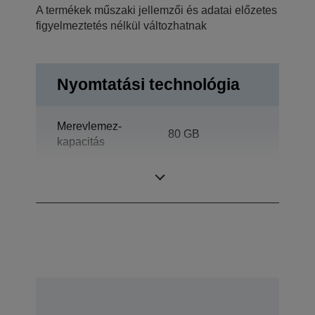
A termékek műszaki jellemzői és adatai előzetes
figyelmeztetés nélkül változhatnak
Nyomtatási technológia
Merevlemez-
80 GB
kapacitás
Kijelzőszínek
16.777.216