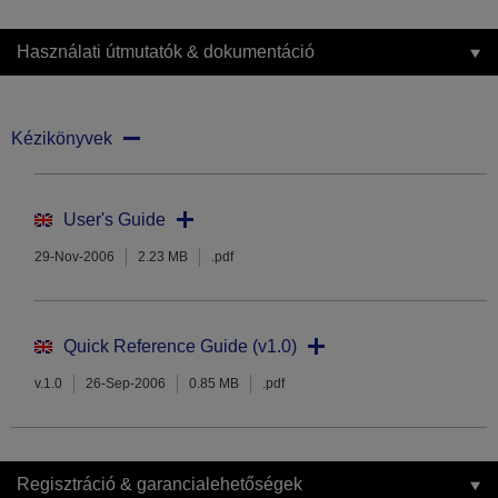
Használati útmutatók & dokumentáció
Kézikönyvek
User's Guide
29-Nov-2006
2.23 MB
.pdf
Quick Reference Guide (v1.0)
v.1.0
26-Sep-2006
0.85 MB
.pdf
Regisztráció & garancialehetőségek