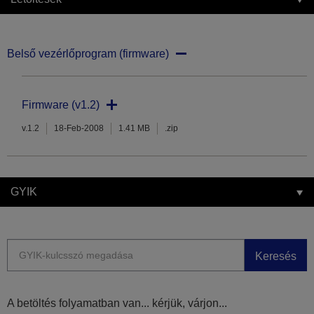
Belső vezérlőprogram (firmware)
Firmware (v1.2)
v.1.2
18-Feb-2008
1.41 MB
.zip
GYIK
Keresés
A betöltés folyamatban van... kérjük, várjon...