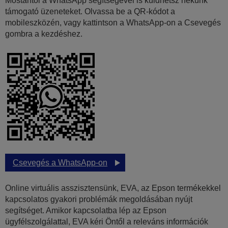
Mostantól a WhatsApp segítségével is küldhetsz nekünk
támogató üzeneteket. Olvassa be a QR-kódot a
mobileszközén, vagy kattintson a WhatsApp-on a Csevegés
gombra a kezdéshez.
Csevegés a WhatsApp-on
Online virtuális asszisztensünk, EVA, az Epson termékekkel
kapcsolatos gyakori problémák megoldásában nyújt
segítséget. Amikor kapcsolatba lép az Epson
ügyfélszolgálattal, EVA kéri Öntől a releváns információk