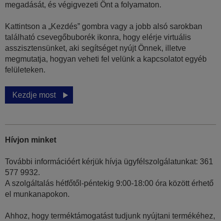
megadását, és végigvezeti Önt a folyamaton.
Kattintson a „Kezdés” gombra vagy a jobb alsó sarokban
található csevegőbuborék ikonra, hogy elérje virtuális
asszisztensünket, aki segítséget nyújt Önnek, illetve
megmutatja, hogyan veheti fel velünk a kapcsolatot egyéb
felületeken.
Kezdje most
Hívjon minket
További információért kérjük hívja ügyfélszolgálatunkat: 361
577 9932.
A szolgáltalás hétfőtől-péntekig 9:00-18:00 óra között érhető
el munkanapokon.
Ahhoz, hogy terméktámogatást tudjunk nyújtani termékéhez,