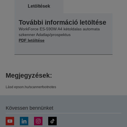
Letöltések
További információ letöltése
WorkForce ES-590W A4 kétoldalas automata
szkenner Adatlap/prospektus
PDF letöltése
Megjegyzések:
Lásd epson.hu/scannerfootnotes
Kövessen bennünket