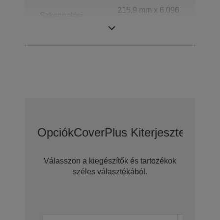
215,9 mm x 6.096
Szkennelési
mm (vízszintes x
tartomány
függőleges)
Opciók
CoverPlus Kiterjesztett Gara
Válasszon a kiegészítők és tartozékok
széles választékából.