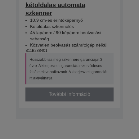
kétoldalas automata
szkenner
10,9 cm-es érintőképernyő
Kétoldalas szkennelés
45 lap/perc / 90 kép/perc beolvasási
sebesség
Közvetlen beolvasás számítógép nélkül
B11B288401
Hosszabbítsa meg szkennere garanciáját 3
évre. A kiterjesztett garanciára szerződéses
feltételek vonatkoznak. A kiterjesztett garanciát
itt
aktiválhatja
További információ