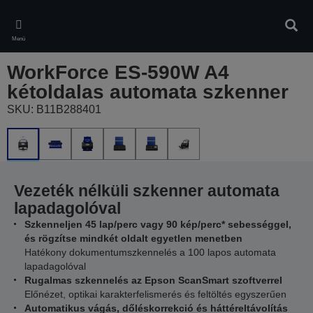
Skip
to
Kere
main
Menü
content
WorkForce ES-590W A4
kétoldalas automata szkenner
SKU: B11B288401
Vezeték nélküli szkenner automata
lapadagolóval
Szkenneljen 45 lap/perc vagy 90 kép/perc* sebességgel,
és rögzítse mindkét oldalt egyetlen menetben
Hatékony dokumentumszkennelés a 100 lapos automata
lapadagolóval
Rugalmas szkennelés az Epson ScanSmart szoftverrel
Előnézet, optikai karakterfelismerés és feltöltés egyszerűen
Automatikus vágás, dőléskorrekció és háttéreltávolítás