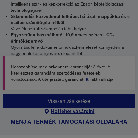
Intelligens szín- és képkorrekció az Epson képfeldolgozási
technológiájával
Szkennelés közvetlenül felhőbe, hálózati mappákba és e-
mailbe számítógép nélkül
Vezeték nélküli szkennelés több helyre
Egyszerűen használható, 10,9 cm-es színes LCD-
érintőképernyő
Gyorsítsa fel a dokumentumok szkennelését könnyedén a
nagy érintőképernyős kezelőpanellel
Hosszabbítsa meg szkennere garanciáját 3 évre. A
kiterjesztett garanciára szerződéses feltételek
vonatkoznak. A kiterjesztett garanciát
itt
aktiválhatja
Visszahívás kérése
Hol lehet vásárolni
MENJ A TERMÉK TÁMOGATÁSI OLDALÁRA