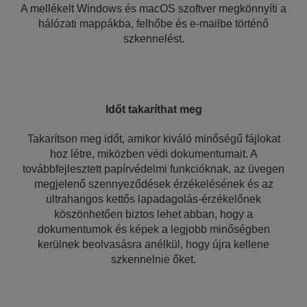
A mellékelt Windows és macOS szoftver megkönnyíti a
hálózati mappákba, felhőbe és e-mailbe történő
szkennelést.
Időt takaríthat meg
Takarítson meg időt, amikor kiváló minőségű fájlokat
hoz létre, miközben védi dokumentumait. A
továbbfejlesztett papírvédelmi funkcióknak, az üvegen
megjelenő szennyeződések érzékelésének és az
ultrahangos kettős lapadagolás-érzékelőnek
köszönhetően biztos lehet abban, hogy a
dokumentumok és képek a legjobb minőségben
kerülnek beolvasásra anélkül, hogy újra kellene
szkennelnie őket.