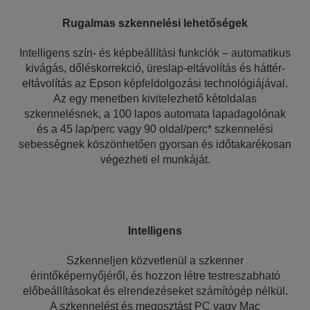
Rugalmas szkennelési lehetőségek
Intelligens szín- és képbeállítási funkciók – automatikus
kivágás, dőléskorrekció, üreslap-eltávolítás és háttér-
eltávolítás az Epson képfeldolgozási technológiájával.
Az egy menetben kivitelezhető kétoldalas
szkennelésnek, a 100 lapos automata lapadagolónak
és a 45 lap/perc vagy 90 oldal/perc* szkennelési
sebességnek köszönhetően gyorsan és időtakarékosan
végezheti el munkáját.
Intelligens
Szkenneljen közvetlenül a szkenner
érintőképernyőjéről, és hozzon létre testreszabható
előbeállításokat és elrendezéseket számítógép nélkül.
A szkennelést és megosztást PC vagy Mac