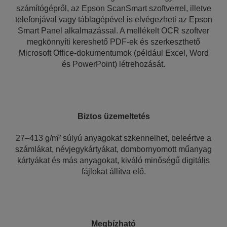
számítógépről, az Epson ScanSmart szoftverrel, illetve
telefonjával vagy táblagépével is elvégezheti az Epson
Smart Panel alkalmazással. A mellékelt OCR szoftver
megkönnyíti kereshető PDF-ek és szerkeszthető
Microsoft Office-dokumentumok (például Excel, Word
és PowerPoint) létrehozását.
Biztos üzemeltetés
27–413 g/m² súlyú anyagokat szkennelhet, beleértve a
számlákat, névjegykártyákat, dombornyomott műanyag
kártyákat és más anyagokat, kiváló minőségű digitális
fájlokat állítva elő.
Megbízható