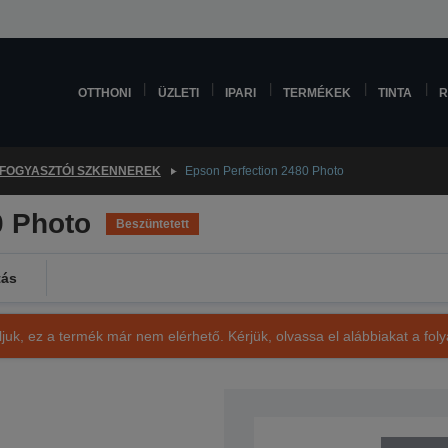
OTTHONI
ÜZLETI
IPARI
TERMÉKEK
TINTA
R
FOGYASZTÓI SZKENNEREK
Epson Perfection 2480 Photo
0 Photo
Beszüntetett
ás
ljuk, ez a termék már nem elérhető. Kérjük, olvassa el alábbiakat a fo
SKU: B11B172041CS