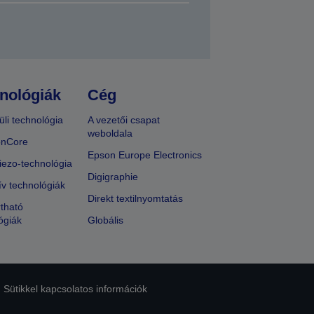
nológiák
Cég
üli technológia
A vezetői csapat
weboldala
onCore
Epson Europe Electronics
iezo-technológia
Digigraphie
ív technológiák
Direkt textilnyomtatás
tható
ógiák
Globális
Sütikkel kapcsolatos információk