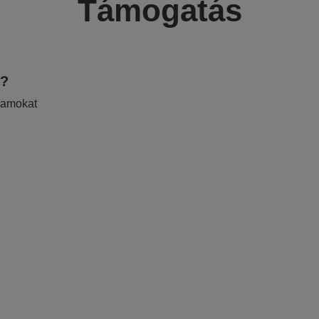
Támogatás
e?
ramokat