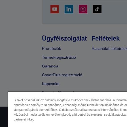
Ügyfélszolgálat
Feltételek
Promóciók
Használati feltétele
Termékregisztráció
Garancia
CoverPlus regisztráció
Kapcsolat
Kereskedő keresése
Sütiket használunk az oldalunk megfelelő működésének biztosításához, a tartalma
hirdetések személyre szabásához, közösségi média funkciók felkínálásához és az
látogatottságának elemzéséhez. Oldalhasználattal kapcsolatos információkat is 
közösségi média területén tevékenykedő, a hirdetési és elemzési szolgáltatásokat
Kereskedelmi központ
Adatvéde
partnereinkkel.