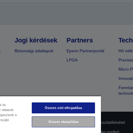
Jogi kérdések
Partners
Tech
k
Biztonsági adatlapok
Epson Partnerportál
Hő nélk
LPGA
Precisi
Micro P
Innovat
Fenntar
technol
k és
Összes süti elfogadása
 oldalunk
megosztunk a
 nyújtó
lmi nyilatkozat
EU Data Act Compliance
Kapcsolatfelvétel
Összes elutasítása
Az Epson elkötelezettsége az akadálymentesség mellett