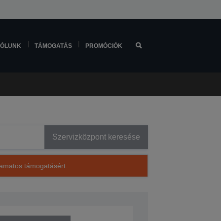
ÓLUNK
TÁMOGATÁS
PROMÓCIÓK
Szervizközpont keresése
lyamatos támogatásért.