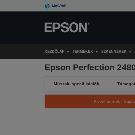
Skip
MAGYAR
to
main
content
KEZDŐLAP
TERMÉKEK
SZKENNEREK
Epson Perfection 248
Műszaki specifikációk
Támogat
Kivont termék - Sajná