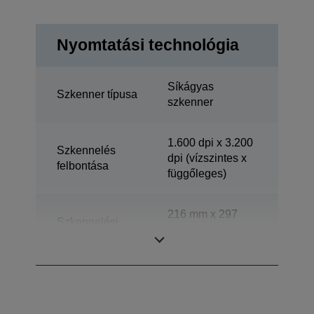
Nyomtatási technológia
Síkágyas
Szkenner típusa
szkenner
1.600 dpi x 3.200
Szkennelés
dpi (vízszintes x
felbontása
függőleges)
216 mm x 297
Szkennelési
mm (vízszintes x
tartomány
függőleges)