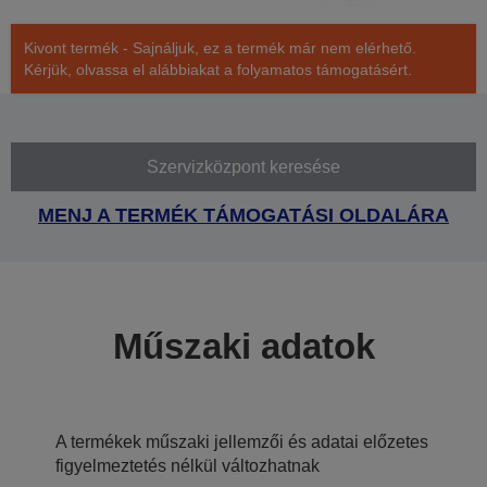
Kivont termék - Sajnáljuk, ez a termék már nem elérhető.
Kérjük, olvassa el alábbiakat a folyamatos támogatásért.
Szervizközpont keresése
MENJ A TERMÉK TÁMOGATÁSI OLDALÁRA
Műszaki adatok
A termékek műszaki jellemzői és adatai előzetes
figyelmeztetés nélkül változhatnak