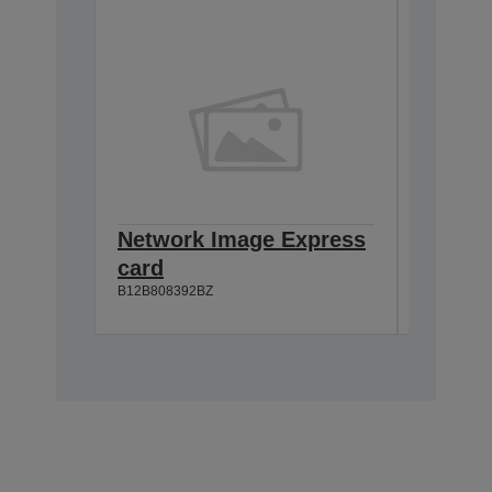
Network Image Express
A3 100
card
Docum
B12B808392BZ
B12B81321