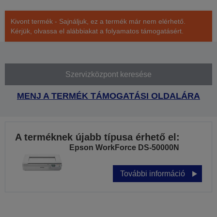
Kivont termék - Sajnáljuk, ez a termék már nem elérhető.
Kérjük, olvassa el alábbiakat a folyamatos támogatásért.
Szervizközpont keresése
MENJ A TERMÉK TÁMOGATÁSI OLDALÁRA
A terméknek újabb típusa érhető el:
Epson WorkForce DS-50000N
További információ