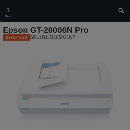
Skip
to
Kere
main
Menü
content
Epson GT-20000N Pro
SKU: B11B195021NP
Beszüntetett