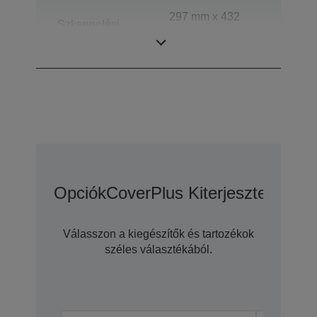
297 mm x 432
Szkennelési
mm (vízszintes x
tartomány
függőleges)
Opciók
CoverPlus Kiterjesztett Gara
Válasszon a kiegészítők és tartozékok
széles választékából.