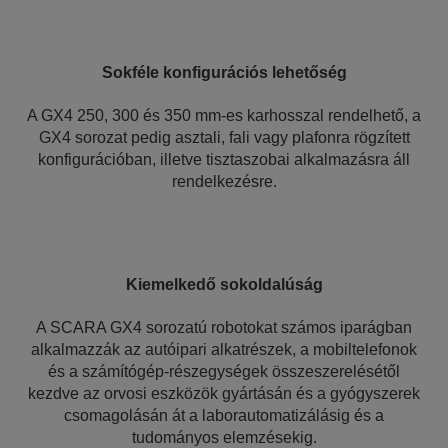
Sokféle konfigurációs lehetőség
A GX4 250, 300 és 350 mm-es karhosszal rendelhető, a
GX4 sorozat pedig asztali, fali vagy plafonra rögzített
konfigurációban, illetve tisztaszobai alkalmazásra áll
rendelkezésre.
Kiemelkedő sokoldalúság
A SCARA GX4 sorozatú robotokat számos iparágban
alkalmazzák az autóipari alkatrészek, a mobiltelefonok
és a számítógép-részegységek összeszerelésétől
kezdve az orvosi eszközök gyártásán és a gyógyszerek
csomagolásán át a laborautomatizálásig és a
tudományos elemzésekig.