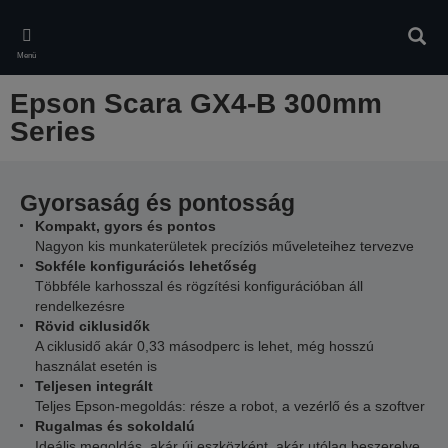
Skip
to
Kere
main
Menü
content
Epson Scara GX4-B 300mm
Series
Gyorsaság és pontosság
Kompakt, gyors és pontos
Nagyon kis munkaterületek precíziós műveleteihez tervezve
Sokféle konfigurációs lehetőség
Többféle karhosszal és rögzítési konfigurációban áll
rendelkezésre
Rövid ciklusidők
A ciklusidő akár 0,33 másodperc is lehet, még hosszú
használat esetén is
Teljesen integrált
Teljes Epson-megoldás: része a robot, a vezérlő és a szoftver
Rugalmas és sokoldalú
Ideális megoldás, akár új eszközként, akár utólag beszerelve,