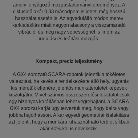
amely lenyűgöző mozgástartományt eredményez. A
ciklusidő akár 0,33 másodperc is lehet, még hosszú
használat esetén is. Az egyedülálló módon merev
karkialakítás miatt nagyon alacsony a visszamaradó
vibráció, és még nagy sebességnél is finom az
indulási és leállási mozgás.
Kompakt, precíz teljesítmény
A GX4 sorozatú SCARA-robotok jelentik a tökéletes
választást, ha kevés a rendelkezésre álló hely, ugyanis
kis méretük ellenére jelentős munkaterületet képesek
kiszolgálni. Mivel számos összeszerelési feladatot csak
egy bizonyos karállásban lehet végrehajtani, a SCARA
GX4 sorozat karját úgy terveztük meg, hogy balra vagy
jobbra hajolhasson. A kar egyedi geometriai kialakítása
azt jelenti, hogy a munkára kihasználható terület síkban
akár 40%-kal is növekszik.