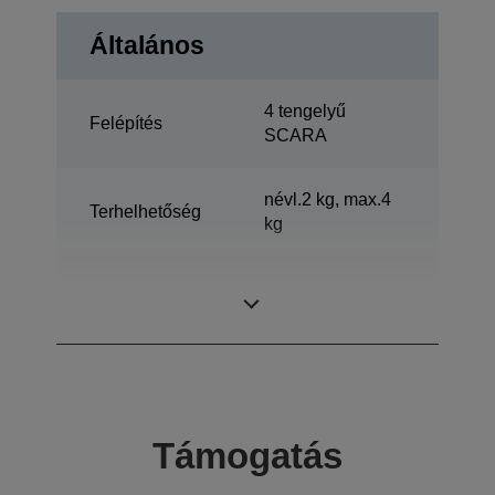
Általános
4 tengelyű
Felépítés
SCARA
névl.2 kg, max.4
Terhelhetőség
kg
Vízszintes
300 mm
kinyúlás
Támogatás