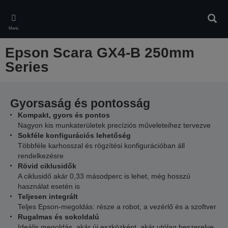
Skip
to
Kere
main
Menü
content
Epson Scara GX4-B 250mm
Series
Gyorsaság és pontosság
Kompakt, gyors és pontos
Nagyon kis munkaterületek precíziós műveleteihez tervezve
Sokféle konfigurációs lehetőség
Többféle karhosszal és rögzítési konfigurációban áll
rendelkezésre
Rövid ciklusidők
A ciklusidő akár 0,33 másodperc is lehet, még hosszú
használat esetén is
Teljesen integrált
Teljes Epson-megoldás: része a robot, a vezérlő és a szoftver
Rugalmas és sokoldalú
Ideális megoldás, akár új eszközként, akár utólag beszerelve,