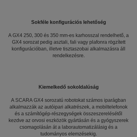
Sokféle konfigurációs lehetőség
A GX4 250, 300 és 350 mm-es karhosszal rendelhető, a
GX4 sorozat pedig asztali, fali vagy plafonra rögzített
konfigurációban, illetve tisztaszobai alkalmazásra áll
rendelkezésre.
Kiemelkedő sokoldalúság
A SCARA GX4 sorozatú robotokat számos iparágban
alkalmazzák az autóipari alkatrészek, a mobiltelefonok
és a számítógép-részegységek összeszerelésétől
kezdve az orvosi eszközök gyártásán és a gyógyszerek
csomagolásán át a laborautomatizálásig és a
tudományos elemzésekig.