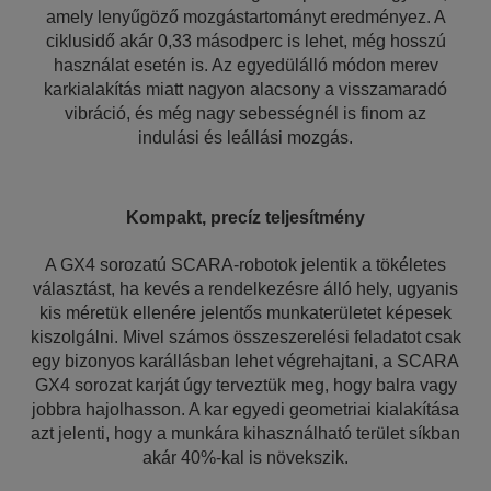
amely lenyűgöző mozgástartományt eredményez. A
ciklusidő akár 0,33 másodperc is lehet, még hosszú
használat esetén is. Az egyedülálló módon merev
karkialakítás miatt nagyon alacsony a visszamaradó
vibráció, és még nagy sebességnél is finom az
indulási és leállási mozgás.
Kompakt, precíz teljesítmény
A GX4 sorozatú SCARA-robotok jelentik a tökéletes
választást, ha kevés a rendelkezésre álló hely, ugyanis
kis méretük ellenére jelentős munkaterületet képesek
kiszolgálni. Mivel számos összeszerelési feladatot csak
egy bizonyos karállásban lehet végrehajtani, a SCARA
GX4 sorozat karját úgy terveztük meg, hogy balra vagy
jobbra hajolhasson. A kar egyedi geometriai kialakítása
azt jelenti, hogy a munkára kihasználható terület síkban
akár 40%-kal is növekszik.