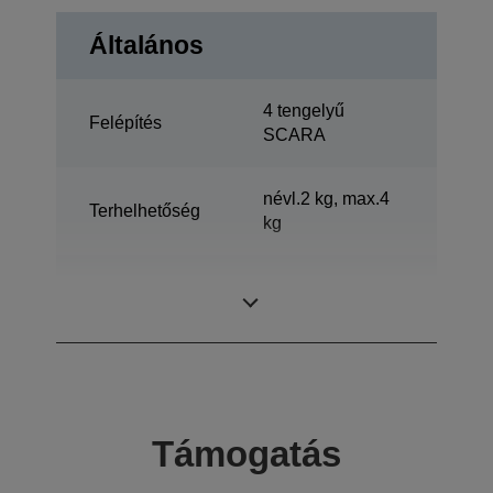
Általános
4 tengelyű
Felépítés
SCARA
névl.2 kg, max.4
Terhelhetőség
kg
Vízszintes
250 mm
kinyúlás
Támogatás