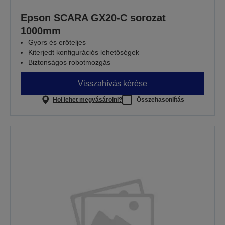
Epson SCARA GX20-C sorozat
1000mm
Gyors és erőteljes
Kiterjedt konfigurációs lehetőségek
Biztonságos robotmozgás
Visszahívás kérése
Hol lehet megvásárolni?
Összehasonlítás