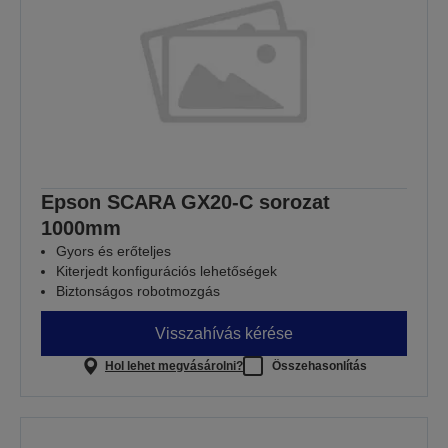
Epson SCARA GX20-C sorozat
1000mm
Gyors és erőteljes
Kiterjedt konfigurációs lehetőségek
Biztonságos robotmozgás
Visszahívás kérése
Hol lehet megvásárolni?
Összehasonlítás