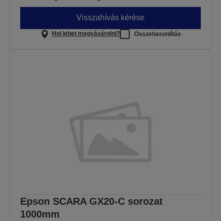
Visszahívás kérése
Hol lehet megvásárolni?
Összehasonlítás
Epson SCARA GX20-C sorozat
1000mm