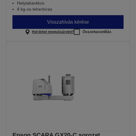
Helytakarékos
8 kg-os teherbírás
Visszahívás kérése
Hol lehet megvásárolni?
Összehasonlítás
Epson SCARA GX20-C sorozat