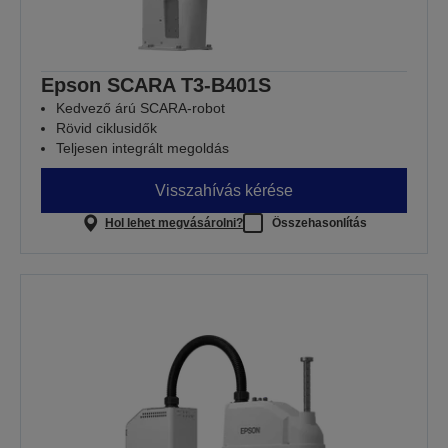
Epson SCARA T3-B401S
Kedvező árú SCARA-robot
Rövid ciklusidők
Teljesen integrált megoldás
Visszahívás kérése
Hol lehet megvásárolni?
Összehasonlítás