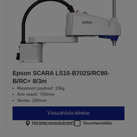
Epson SCARA LS10-B702S/RC90-
B/RC+ 8/3m
Maximum payload: 10kg
Arm reach: 700mm
Stroke: 200mm
Visszahívás kérése
Hol lehet megvásárolni?
Összehasonlítás