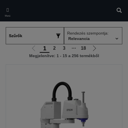
Skip
to
Kere
main
Menü
content
Rendezés szempontja:
Szűrők
1
2
3
⋯
18
Előző
Következő
Megjelenítve: 1 - 15 a 256 termékből
oldalra
oldalra