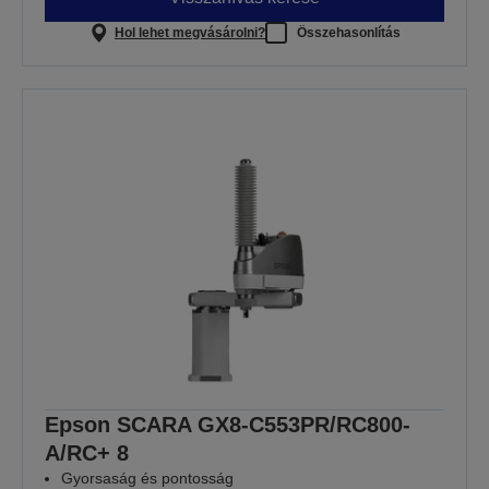
Hol lehet megvásárolni?
Összehasonlítás
Epson SCARA GX8-C553PR/RC800-
A/RC+ 8
Gyorsaság és pontosság