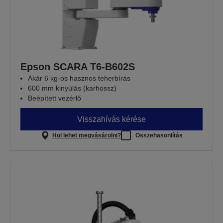
Epson SCARA T6-B602S
Akár 6 kg-os hasznos teherbírás
600 mm kinyúlás (karhossz)
Beépített vezérlő
Visszahívás kérése
Hol lehet megvásárolni?
Összehasonlítás