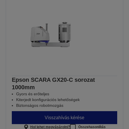
Epson SCARA GX20-C sorozat
1000mm
Gyors és erőteljes
Kiterjedt konfigurációs lehetőségek
Biztonságos robotmozgás
Visszahívás kérése
Hol lehet megvásárolni?
Összehasonlítás