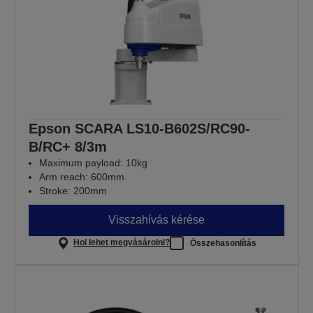
Epson SCARA LS10-B602S/RC90-
B/RC+ 8/3m
Maximum payload: 10kg
Arm reach: 600mm
Stroke: 200mm
Visszahívás kérése
Hol lehet megvásárolni?
Összehasonlítás