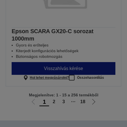
Epson SCARA GX20-C sorozat
1000mm
Gyors és erőteljes
Kiterjedt konfigurációs lehetőségek
Biztonságos robotmozgás
Visszahívás kérése
Hol lehet megvásárolni?
Összehasonlítás
Megjelenítve: 1 - 15 a 256 termékből
1
2
3
⋯
18
Előző
Következő
oldalra
oldalra