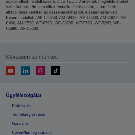
adatok állnak rendelkezésre, ott a TEC 3.0 értéknek megfelelő értéket
számítottunk. Ha nem álltak rendelkezésre adatok, a termékek
eltávolításra kerültek az összehasonlításból. A számításba vett
Epson modellek: WF-C20750, AM-C6000, AM-C5000, AM-C4000, AM-
C400, AM-C550, WF-879R, WF-C878R, WF-579R, WF-529R, WF-
C5890, WF-C5390.
Kövessen bennünket
Ügyfélszolgálat
Promóciók
Termékregisztráció
Garancia
CoverPlus regisztráció