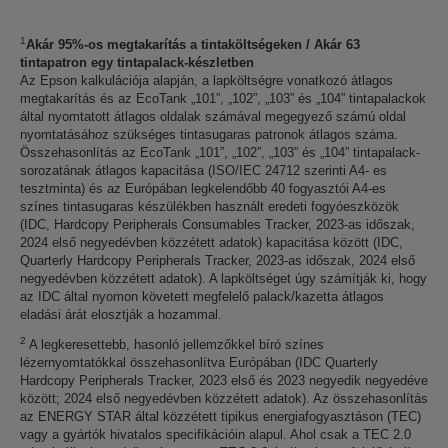
1
Akár 95%-os megtakarítás a tintaköltségeken / Akár 63
tintapatron egy tintapalack-készletben
Az Epson kalkulációja alapján, a lapköltségre vonatkozó átlagos
megtakarítás és az EcoTank „101”, „102”, „103” és „104” tintapalackok
által nyomtatott átlagos oldalak számával megegyező számú oldal
nyomtatásához szükséges tintasugaras patronok átlagos száma.
Összehasonlítás az EcoTank „101”, „102”, „103” és „104” tintapalack-
sorozatának átlagos kapacitása (ISO/IEC 24712 szerinti A4- es
tesztminta) és az Európában legkelendőbb 40 fogyasztói A4-es
színes tintasugaras készülékben használt eredeti fogyóeszközök
(IDC, Hardcopy Peripherals Consumables Tracker, 2023-as időszak,
2024 első negyedévben közzétett adatok) kapacitása között (IDC,
Quarterly Hardcopy Peripherals Tracker, 2023-as időszak, 2024 első
negyedévben közzétett adatok). A lapköltséget úgy számítják ki, hogy
az IDC által nyomon követett megfelelő palack/kazetta átlagos
eladási árát elosztják a hozammal.
2
A legkeresettebb, hasonló jellemzőkkel bíró színes
lézernyomtatókkal összehasonlítva Európában (IDC Quarterly
Hardcopy Peripherals Tracker, 2023 első és 2023 negyedik negyedéve
között; 2024 első negyedévben közzétett adatok). Az összehasonlítás
az ENERGY STAR által közzétett tipikus energiafogyasztáson (TEC)
vagy a gyártók hivatalos specifikációin alapul. Ahol csak a TEC 2.0