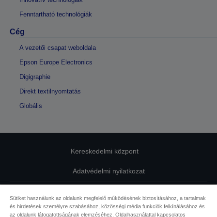
Fenntartható technológiák
Cég
A vezetői csapat weboldala
Epson Europe Electronics
Digigraphie
Direkt textilnyomtatás
Globális
Kereskedelmi központ
Adatvédelmi nyilatkozat
EU Data Act Compliance
Sütiket használunk az oldalunk megfelelő működésének biztosításához, a tartalmak
és hirdetések személyre szabásához, közösségi média funkciók felkínálásához és
Kapcsolatfelvétel
az oldalunk látogatottságának elemzéséhez. Oldalhasználattal kapcsolatos