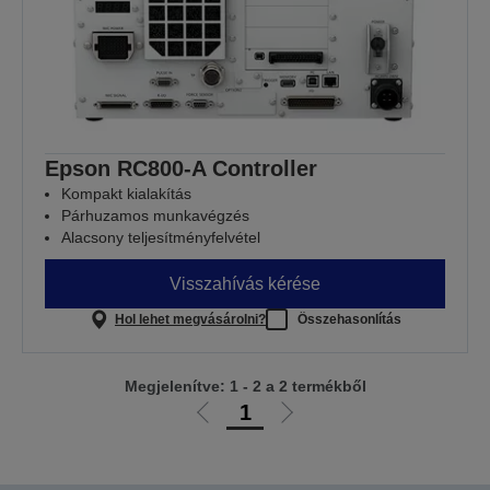
Epson RC800-A Controller
Kompakt kialakítás
Párhuzamos munkavégzés
Alacsony teljesítményfelvétel
Visszahívás kérése
Hol lehet megvásárolni?
Összehasonlítás
Megjelenítve: 1 - 2 a 2 termékből
1
Előző
Következő
oldalra
oldalra