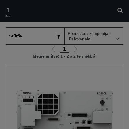
Skip
to
Kere
main
Menü
content
Rendezés szempontja:
Szűrők
1
Előző
Következő
Megjelenítve: 1 - 2 a 2 termékből
oldalra
oldalra