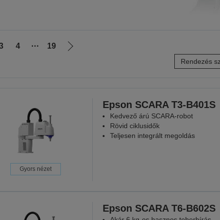
3
4
⋯
19
Következő
Rendezés sz
oldalra
Epson SCARA T3-B401S
Kedvező árú SCARA-robot
Rövid ciklusidők
Teljesen integrált megoldás
Gyors nézet
Epson SCARA T6-B602S
Akár 6 kg-os hasznos teherbírás