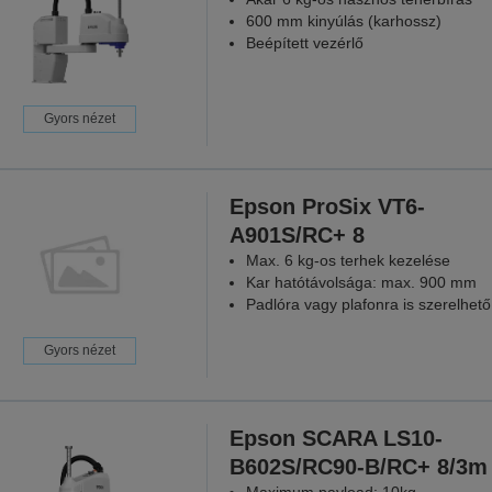
600 mm kinyúlás (karhossz)
Beépített vezérlő
Gyors nézet
Epson ProSix VT6-
A901S/RC+ 8
Max. 6 kg-os terhek kezelése
Kar hatótávolsága: max. 900 mm
Padlóra vagy plafonra is szerelhető
Gyors nézet
Epson SCARA LS10-
B602S/RC90-B/RC+ 8/3m
Maximum payload: 10kg