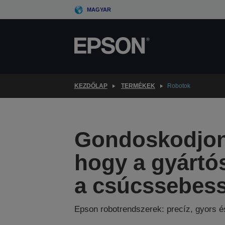
Skip
MAGYAR
to
main
content
KEZDŐLAP
TERMÉKEK
Robotok
Gondoskodjon 
hogy a gyártós
a csúcssebes
Epson robotrendszerek: precíz, gyors 