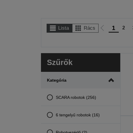
1
2
Lista
Rács
Előző
oldalra
Szűrők
Kategória
SCARA robotok (256)
6 tengelyű robotok (16)
Robotvezérlő (2)