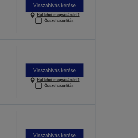
Visszahívás kérése
Hol lehet megvásárolni?
Összehasonlítás
Visszahívás kérése
Hol lehet megvásárolni?
Összehasonlítás
Visszahívás kérése