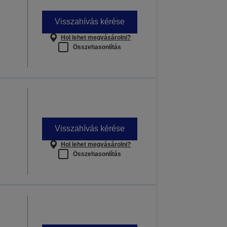
Visszahívás kérése
Hol lehet megvásárolni?
Összehasonlítás
Visszahívás kérése
Hol lehet megvásárolni?
Összehasonlítás