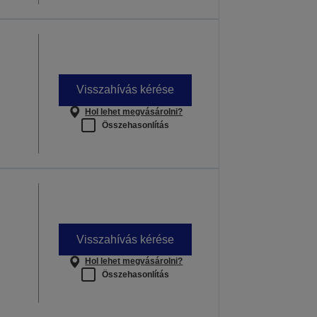
Visszahívás kérése
Hol lehet megvásárolni?
Összehasonlítás
Visszahívás kérése
Hol lehet megvásárolni?
Összehasonlítás