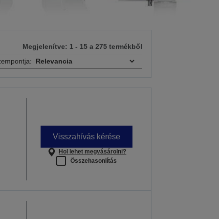
Megjelenítve: 1 - 15 a 275 termékből
empontja:
Visszahívás kérése
Hol lehet megvásárolni?
Összehasonlítás