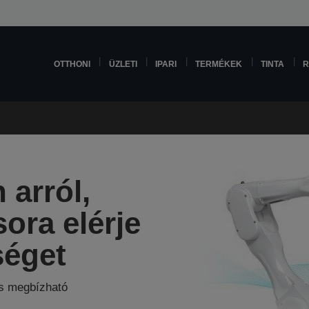
OTTHONI
ÜZLETI
IPARI
TERMÉKEK
TINTA
R
arról,
ora elérje
séget
és megbízható