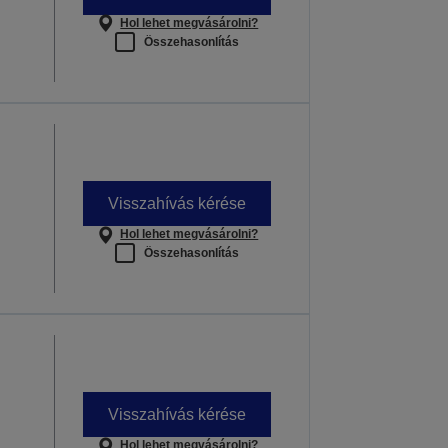
Hol lehet megvásárolni?
Összehasonlítás
Visszahívás kérése
Hol lehet megvásárolni?
Összehasonlítás
Visszahívás kérése
Hol lehet megvásárolni?