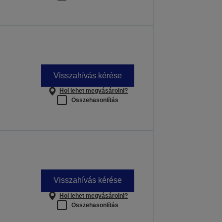
Visszahívás kérése
Hol lehet megvásárolni?
Összehasonlítás
Visszahívás kérése
Hol lehet megvásárolni?
Összehasonlítás