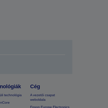
nológiák
Cég
üli technológia
A vezetői csapat
weboldala
onCore
Epson Europe Electronics