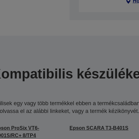
Ho
ompatibilis készülék
lisek egy vagy több termékkel ebben a termékcsaládban.
olvassa el az alábbi linkeket, vagy a termék kézikönyvét
son ProSix VT6-
Epson SCARA T3-B401S
901S/RC+ 8/TP4