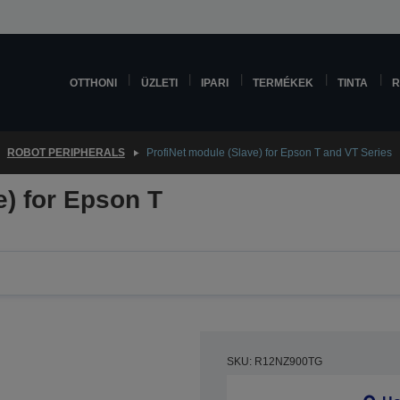
OTTHONI
ÜZLETI
IPARI
TERMÉKEK
TINTA
R
ROBOT PERIPHERALS
ProfiNet module (Slave) for Epson T and VT Series
e) for Epson T
SKU: R12NZ900TG