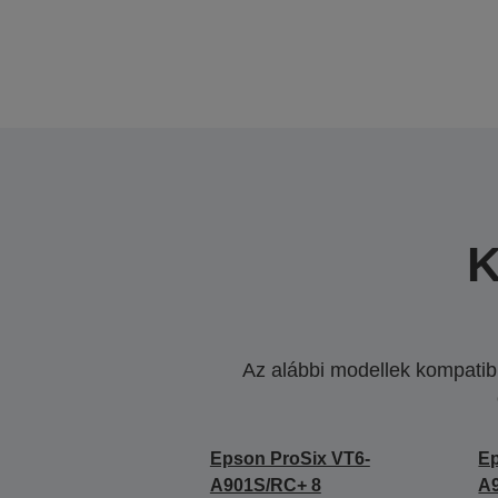
K
Az alábbi modellek kompatibi
Epson ProSix VT6-
Ep
A901S/RC+ 8
A