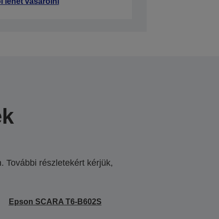
l lehet vásárolni
ek
 További részletekért kérjük,
.
Epson SCARA T6-B602S