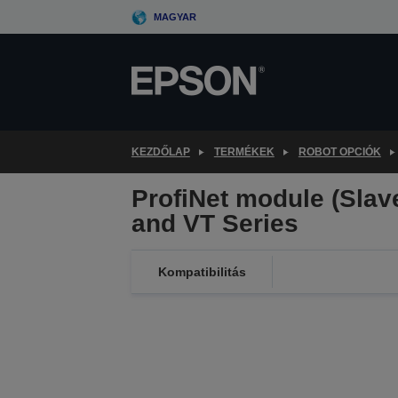
Skip
MAGYAR
to
main
content
KEZDŐLAP
TERMÉKEK
ROBOT OPCIÓK
ProfiNet module (Slav
and VT Series
Kompatibilitás