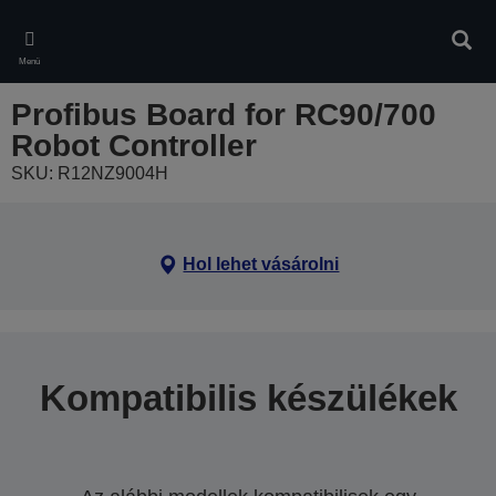
Skip
to
Kere
main
Menü
content
Profibus Board for RC90/700
Robot Controller
SKU: R12NZ9004H
Hol lehet vásárolni
Kompatibilis készülékek