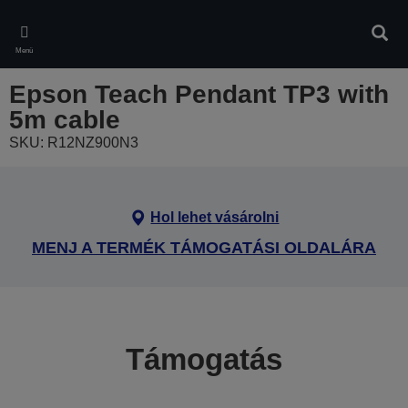
Skip
to
Kere
main
Menü
content
Epson Teach Pendant TP3 with
5m cable
SKU: R12NZ900N3
Hol lehet vásárolni
MENJ A TERMÉK TÁMOGATÁSI OLDALÁRA
Támogatás