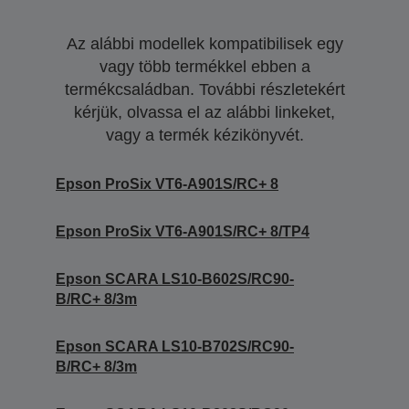
Az alábbi modellek kompatibilisek egy
vagy több termékkel ebben a
termékcsaládban. További részletekért
kérjük, olvassa el az alábbi linkeket,
vagy a termék kézikönyvét.
Epson ProSix VT6-A901S/RC+ 8
Epson ProSix VT6-A901S/RC+ 8/TP4
Epson SCARA LS10-B602S/RC90-
B/RC+ 8/3m
Epson SCARA LS10-B702S/RC90-
B/RC+ 8/3m