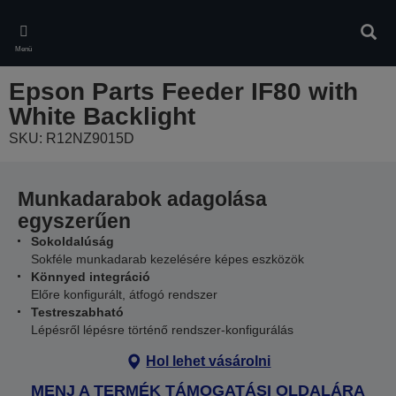
Skip
to
Kere
main
Menü
content
Epson Parts Feeder IF80 with
White Backlight
SKU: R12NZ9015D
Munkadarabok adagolása
egyszerűen
Sokoldalúság
Sokféle munkadarab kezelésére képes eszközök
Könnyed integráció
Előre konfigurált, átfogó rendszer
Testreszabható
Lépésről lépésre történő rendszer-konfigurálás
Hol lehet vásárolni
MENJ A TERMÉK TÁMOGATÁSI OLDALÁRA