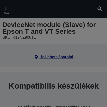
Skip
to
Kere
main
Menü
content
DeviceNet module (Slave) for
Epson T and VT Series
SKU: R12NZ900TE
Hol lehet vásárolni
Kompatibilis készülékek