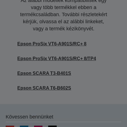
Az alábbi modellek kompatibilisek egy
vagy több termékkel ebben a
termékcsaládban. További részletekért
kérjük, olvassa el az alábbi linkeket,
vagy a termék kézikönyvét.
Epson ProSix VT6-A901S/RC+ 8
Epson ProSix VT6-A901S/RC+ 8/TP4
Epson SCARA T3-B401S
Epson SCARA T6-B602S
Kövessen bennünket