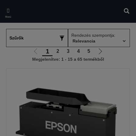
Skip
to
Kere
main
Menü
content
Rendezés szempontja:
Szűrők
1
2
3
4
5
Előző
Következő
Megjelenítve: 1 - 15 a 65 termékből
oldalra
oldalra