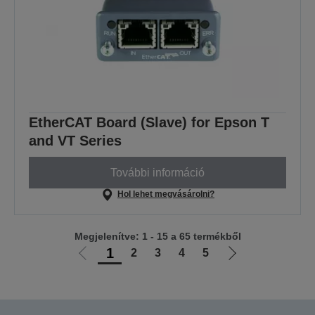
EtherCAT Board (Slave) for Epson T
and VT Series
További információ
Hol lehet megvásárolni?
Megjelenítve: 1 - 15 a 65 termékből
1
2
3
4
5
Előző
Következő
oldalra
oldalra