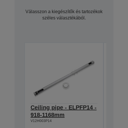
Válasszon a kiegészítők és tartozékok
széles választékából.
Ceiling pipe - ELPFP14 -
Ceilin
918-1168mm
668-9
V12H003P14
V12H003P