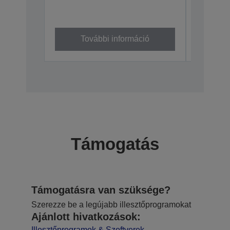
További információ
To
Támogatás
Támogatásra van szüksége?
Szerezze be a legújabb illesztőprogramokat
Ajánlott hivatkozások:
Illesztőprogramok & Szoftverek