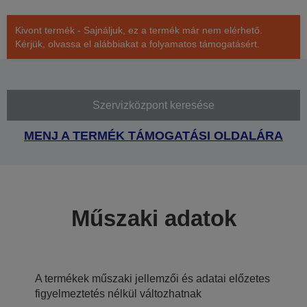
Kivont termék - Sajnáljuk, ez a termék már nem elérhető.
Kérjük, olvassa el alábbiakat a folyamatos támogatásért.
Szervizközpont keresése
MENJ A TERMÉK TÁMOGATÁSI OLDALÁRA
Műszaki adatok
A termékek műszaki jellemzői és adatai előzetes
figyelmeztetés nélkül változhatnak