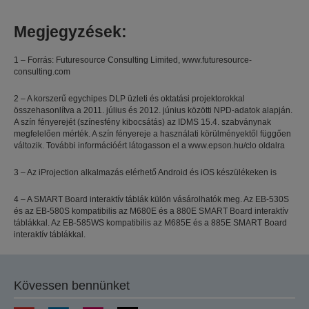
Megjegyzések:
1 – Forrás: Futuresource Consulting Limited, www.futuresource-
consulting.com
2 – A korszerű egychipes DLP üzleti és oktatási projektorokkal
összehasonlítva a 2011. július és 2012. június közötti NPD-adatok alapján.
A szín fényerejét (színesfény kibocsátás) az IDMS 15.4. szabványnak
megfelelően mérték. A szín fényereje a használati körülményektől függően
változik. További információért látogasson el a www.epson.hu/clo oldalra
3 – Az iProjection alkalmazás elérhető Android és iOS készülékeken is
4 – A SMART Board interaktív táblák külön vásárolhatók meg. Az EB-530S
és az EB-580S kompatibilis az M680E és a 880E SMART Board interaktív
táblákkal. Az EB-585WS kompatibilis az M685E és a 885E SMART Board
interaktív táblákkal.
Kövessen bennünket