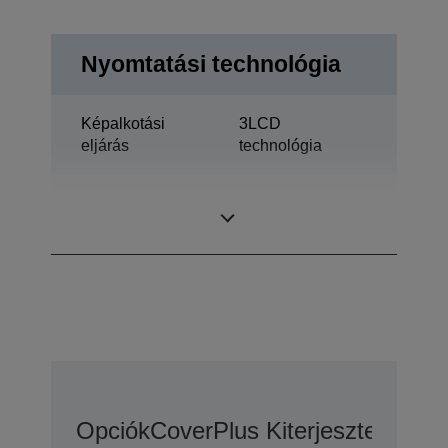
Nyomtatási technológia
Képalkotási
3LCD
eljárás
technológia
0,55 hüvelyk
LCD panel
ezzel: MLA (D8)
Opciók
CoverPlus Kiterjesztett Gara