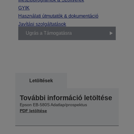
GYIK
Használati útmutatók & dokumentáció
Javítási szolgáltatások
Ugrás a Támogatásra
Letöltések
További információ letöltése
Epson EB-580S Adatlap/prospektus
PDF letöltése