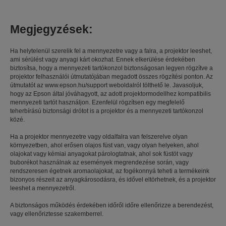
Megjegyzések:
Ha helytelenül szerelik fel a mennyezetre vagy a falra, a projektor leeshet,
ami sérülést vagy anyagi kárt okozhat. Ennek elkerülése érdekében
biztosítsa, hogy a mennyezeti tartókonzol biztonságosan legyen rögzítve a
projektor felhasználói útmutatójában megadott összes rögzítési ponton. Az
útmutatót az www.epson.hu/support weboldalról tölthető le. Javasoljuk,
hogy az Epson által jóváhagyott, az adott projektormodellhez kompatibilis
mennyezeti tartót használjon. Ezenfelül rögzítsen egy megfelelő
teherbírású biztonsági drótot is a projektor és a mennyezeti tartókonzol
közé.
Ha a projektor mennyezetre vagy oldalfalra van felszerelve olyan
környezetben, ahol erősen olajos füst van, vagy olyan helyeken, ahol
olajokat vagy kémiai anyagokat párologtatnak, ahol sok füstöt vagy
buborékot használnak az események megrendezése során, vagy
rendszeresen égetnek aromaolajokat, az fogékonnyá teheti a termékeink
bizonyos részeit az anyagkárosodásra, és idővel eltörhetnek, és a projektor
leeshet a mennyezetről.
A biztonságos működés érdekében időről időre ellenőrizze a berendezést,
vagy ellenőriztesse szakemberrel.