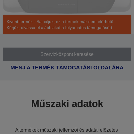
Kivont termék - Sajnáljuk, ez a termék már nem elérhető.
Kérjük, olvassa el alábbiakat a folyamatos támogatásért.
Szervizközpont keresése
MENJ A TERMÉK TÁMOGATÁSI OLDALÁRA
Műszaki adatok
A termékek műszaki jellemzői és adatai előzetes