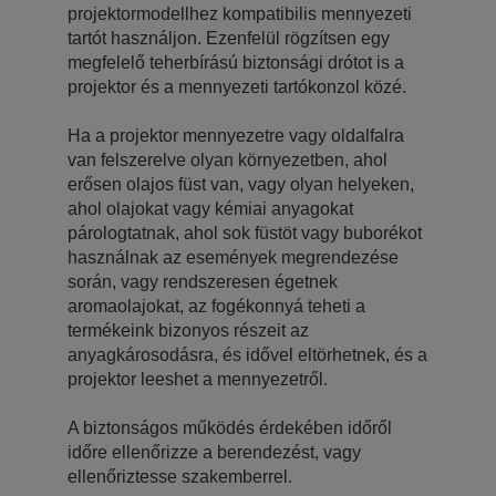
projektormodellhez kompatibilis mennyezeti
tartót használjon. Ezenfelül rögzítsen egy
megfelelő teherbírású biztonsági drótot is a
projektor és a mennyezeti tartókonzol közé.
Ha a projektor mennyezetre vagy oldalfalra
van felszerelve olyan környezetben, ahol
erősen olajos füst van, vagy olyan helyeken,
ahol olajokat vagy kémiai anyagokat
párologtatnak, ahol sok füstöt vagy buborékot
használnak az események megrendezése
során, vagy rendszeresen égetnek
aromaolajokat, az fogékonnyá teheti a
termékeink bizonyos részeit az
anyagkárosodásra, és idővel eltörhetnek, és a
projektor leeshet a mennyezetről.
A biztonságos működés érdekében időről
időre ellenőrizze a berendezést, vagy
ellenőriztesse szakemberrel.