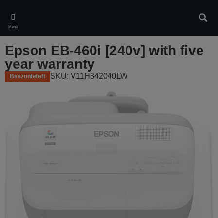
Skip
to
Kere
main
Menü
content
Epson EB-460i [240v] with five
year warranty
SKU: V11H342040LW
Beszüntetett