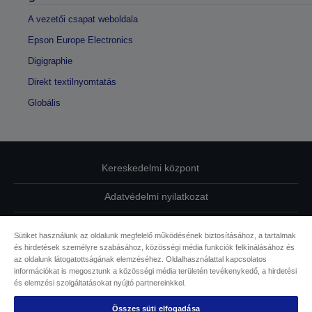
A vezetői csapat weboldala
Epson Europe Electronics
Digigraphie
Direkt textilnyomtatás
Globális
Kereskedelmi központ
Adatvédelmi nyilatkozat
EU Data Act Compliance
Sütiket használunk az oldalunk megfelelő működésének biztosításához, a tartalmak
és hirdetések személyre szabásához, közösségi média funkciók felkínálásához és
Kapcsolatfelvétel
az oldalunk látogatottságának elemzéséhez. Oldalhasználattal kapcsolatos
információkat is megosztunk a közösségi média területén tevékenykedő, a hirdetési
Sütikkel kapcsolatos információk
és elemzési szolgáltatásokat nyújtó partnereinkkel.
Összes süti elfogadása
Az Epson elkötelezettsége az akadálymentesség mellett