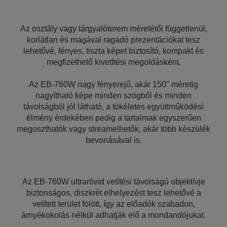
Az osztály vagy tárgyalóterem méretétől függetlenül,
korlátlan és magával ragadó prezentációkat tesz
lehetővé, fényes, tiszta képet biztosító, kompakt és
megfizethető kivetítési megoldásként.
Az EB-760W nagy fényerejű, akár 150" méretig
nagyítható képe minden szögből és minden
távolságból jól látható, a tökéletes együttműködési
élmény érdekében pedig a tartalmak egyszerűen
megoszthatók vagy streamelhetők, akár több készülék
bevonásával is.
Az EB-760W ultrarövid vetítési távolságú objektívje
biztonságos, diszkrét elhelyezést tesz lehetővé a
vetített terület fölött, így az előadók szabadon,
árnyékokolás nélkül adhatják elő a mondandójukat.