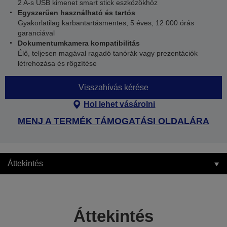
2 A-s USB kimenet smart stick eszközökhöz
Egyszerűen használható és tartós
Gyakorlatilag karbantartásmentes, 5 éves, 12 000 órás
garanciával
Dokumentumkamera kompatibilitás
Élő, teljesen magával ragadó tanórák vagy prezentációk
létrehozása és rögzítése
Visszahívás kérése
Hol lehet vásárolni
MENJ A TERMÉK TÁMOGATÁSI OLDALÁRA
Áttekintés
Áttekintés