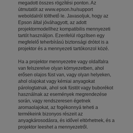
megadott összes rögzítési ponton. Az
útmutatót az www.epson.hu/support
weboldalról tölthető le. Javasoljuk, hogy az
Epson által jóváhagyott, az adott
projektormodellhez kompatibilis mennyezeti
tartót használjon. Ezenfelül rögzítsen egy
megfelelő teherbírású biztonsági drótot is a
projektor és a mennyezeti tartókonzol közé.
Ha a projektor mennyezetre vagy oldalfalra
van felszerelve olyan környezetben, ahol
erősen olajos füst van, vagy olyan helyeken,
ahol olajokat vagy kémiai anyagokat
párologtatnak, ahol sok füstöt vagy buborékot
használnak az események megrendezése
során, vagy rendszeresen égetnek
aromaolajokat, az fogékonnyá teheti a
termékeink bizonyos részeit az
anyagkárosodásra, és idővel eltörhetnek, és a
projektor leeshet a mennyezetről.