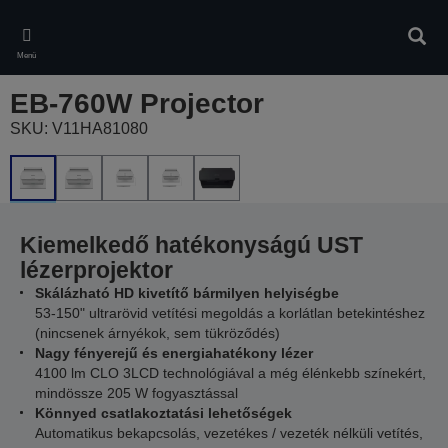
Skip
to
Kere
main
Menü
content
EB-760W Projector
SKU: V11HA81080
Kiemelkedő hatékonyságú UST
lézerprojektor
Skálázható HD kivetítő bármilyen helyiségbe
53-150" ultrarövid vetítési megoldás a korlátlan betekintéshez
(nincsenek árnyékok, sem tükröződés)
Nagy fényerejű és energiahatékony lézer
4100 lm CLO 3LCD technológiával a még élénkebb színekért,
mindössze 205 W fogyasztással
Könnyed csatlakoztatási lehetőségek
Automatikus bekapcsolás, vezetékes / vezeték nélküli vetítés,