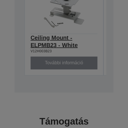
Ceiling Mount -
Ceilin
ELPMB23 - White
668-9
V12H003B23
V12H003P
További információ
To
Támogatás