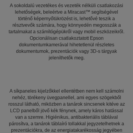
A sokoldalú vezetékes és vezeték nélküli csatlakozási
lehetőségek, beleértve a Miracast™ segítségével
történő képernyőtükrözést is, lehetővé teszik a
résztvevők számára, hogy könnyedén megosszák a
tartalmakat a számítógépükről vagy mobil eszközeikről.
Opcionálisan csatlakoztatott Epson
dokumentumkamerával hihetetlenül részletes
dokumentumok, prezentációk vagy 3D-s tárgyak
jeleníthetők meg.
A síkpaneles kijelzőkkel ellentétben nem kell számolni
nehéz, törékeny üvegpanellel, ami egyes szögekből
rosszul látható, miközben a tanárok sincsenek kitéve az
LCD panelből jövő kék fénynek, amely káros hatással
van a szemre. Higiénikus, antibakteriális táblával
párosítva, a tanárok táblaíró tollakkal jegyzetelhetnek a
prezentációkra, de az energiatakarékosság jegyében