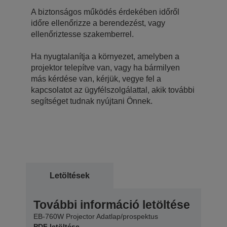
A biztonságos működés érdekében időről
időre ellenőrizze a berendezést, vagy
ellenőriztesse szakemberrel.
Ha nyugtalanítja a környezet, amelyben a
projektor telepítve van, vagy ha bármilyen
más kérdése van, kérjük, vegye fel a
kapcsolatot az ügyfélszolgálattal, akik további
segítséget tudnak nyújtani Önnek.
Letöltések
További információ letöltése
EB-760W Projector Adatlap/prospektus
PDF letöltése