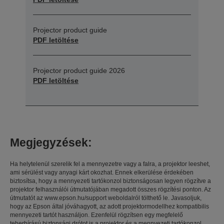
Projector product guide
PDF letöltése
Projector product guide 2026
PDF letöltése
Megjegyzések:
Ha helytelenül szerelik fel a mennyezetre vagy a falra, a projektor leeshet,
ami sérülést vagy anyagi kárt okozhat. Ennek elkerülése érdekében
biztosítsa, hogy a mennyezeti tartókonzol biztonságosan legyen rögzítve a
projektor felhasználói útmutatójában megadott összes rögzítési ponton. Az
útmutatót az www.epson.hu/support weboldalról tölthető le. Javasoljuk,
hogy az Epson által jóváhagyott, az adott projektormodellhez kompatibilis
mennyezeti tartót használjon. Ezenfelül rögzítsen egy megfelelő
teherbírású biztonsági drótot is a projektor és a mennyezeti tartókonzol