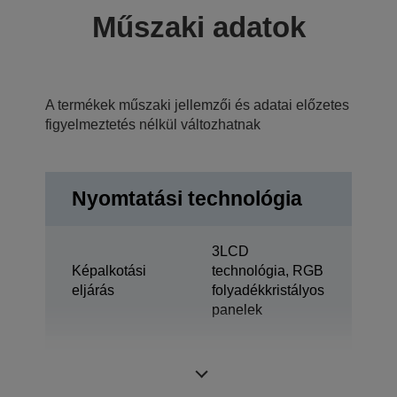
Műszaki adatok
A termékek műszaki jellemzői és adatai előzetes
figyelmeztetés nélkül változhatnak
Nyomtatási technológia
3LCD
Képalkotási
technológia, RGB
eljárás
folyadékkristályos
panelek
0,59 hüvelyk
LCD panel
ezzel: C2 Fine