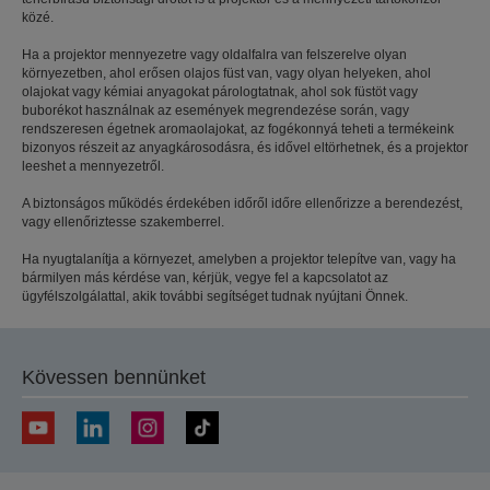
közé.
Ha a projektor mennyezetre vagy oldalfalra van felszerelve olyan
környezetben, ahol erősen olajos füst van, vagy olyan helyeken, ahol
olajokat vagy kémiai anyagokat párologtatnak, ahol sok füstöt vagy
buborékot használnak az események megrendezése során, vagy
rendszeresen égetnek aromaolajokat, az fogékonnyá teheti a termékeink
bizonyos részeit az anyagkárosodásra, és idővel eltörhetnek, és a projektor
leeshet a mennyezetről.
A biztonságos működés érdekében időről időre ellenőrizze a berendezést,
vagy ellenőriztesse szakemberrel.
Ha nyugtalanítja a környezet, amelyben a projektor telepítve van, vagy ha
bármilyen más kérdése van, kérjük, vegye fel a kapcsolatot az
ügyfélszolgálattal, akik további segítséget tudnak nyújtani Önnek.
Kövessen bennünket