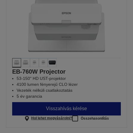
EB-760W Projector
53-150" HD UST-projektor
4100 lumen fényerejű CLO lézer
Vezeték nélküli csatlakoztatás
5 év garancia
Visszahívás kérése
Hol lehet megvásárolni?
Összehasonlítás