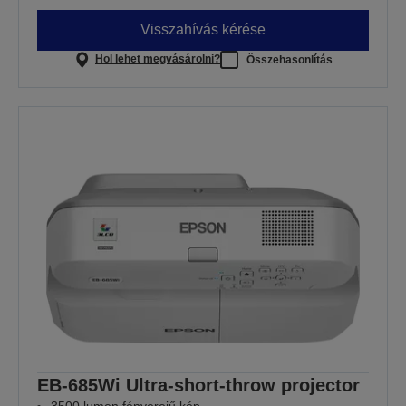
Visszahívás kérése
Hol lehet megvásárolni?
Összehasonlítás
EB-685Wi Ultra-short-throw projector
3500 lumen fényerejű kép