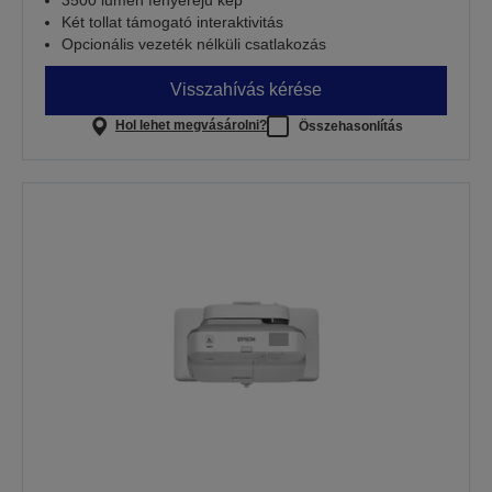
Két tollat támogató interaktivitás
Opcionális vezeték nélküli csatlakozás
Visszahívás kérése
Hol lehet megvásárolni?
Összehasonlítás