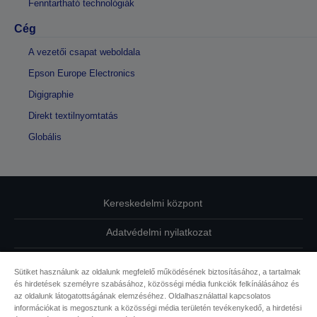
Fenntartható technológiák
Cég
A vezetői csapat weboldala
Epson Europe Electronics
Digigraphie
Direkt textilnyomtatás
Globális
Kereskedelmi központ
Adatvédelmi nyilatkozat
EU Data Act Compliance
Sütiket használunk az oldalunk megfelelő működésének biztosításához, a tartalmak
és hirdetések személyre szabásához, közösségi média funkciók felkínálásához és
Kapcsolatfelvétel
az oldalunk látogatottságának elemzéséhez. Oldalhasználattal kapcsolatos
információkat is megosztunk a közösségi média területén tevékenykedő, a hirdetési