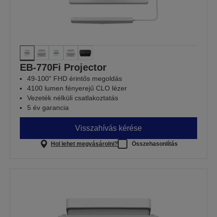
EB-770Fi Projector
49-100" FHD érintős megoldás
4100 lumen fényerejű CLO lézer
Vezeték nélküli csatlakoztatás
5 év garancia
Visszahívás kérése
Hol lehet megvásárolni?
Összehasonlítás