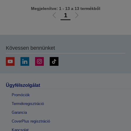
Megjelenítve: 1 - 13 a 13 termékből
1
Előző
Következő
oldalra
oldalra
Kövessen bennünket
Ügyfélszolgálat
Promóciók
Termékregisztráció
Garancia
CoverPlus regisztráció
Kapcsolat