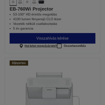
EB-760Wi Projector
53-100" HD érintős megoldás
4100 lumen fényerejű CLO lézer
Vezeték nélküli csatlakoztatás
5 év garancia
Visszahívás kérése
Hol lehet megvásárolni?
Összehasonlítás
Díjnyertes