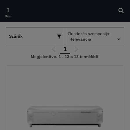
Skip
to
Kere
main
Menü
content
Rendezés szempontja:
Szűrők
1
Előző
Következő
Megjelenítve: 1 - 13 a 13 termékből
oldalra
oldalra