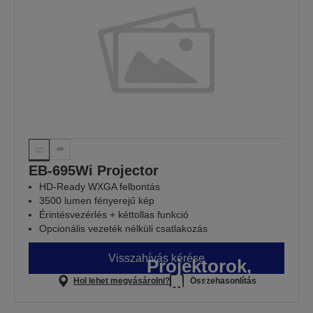
EB-695Wi Projector
HD-Ready WXGA felbontás
3500 lumen fényerejű kép
Érintésvezérlés + kéttollas funkció
Opcionális vezeték nélküli csatlakozás
Visszahívás kérése
Projektorok,
Hol lehet megvásárolni?
Összehasonlítás
melyekre a
legfontosabb