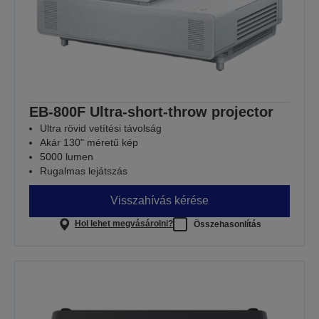
EB-800F Ultra-short-throw projector
Ultra rövid vetítési távolság
Akár 130" méretű kép
5000 lumen
Rugalmas lejátszás
Visszahívás kérése
Hol lehet megvásárolni?
Összehasonlítás