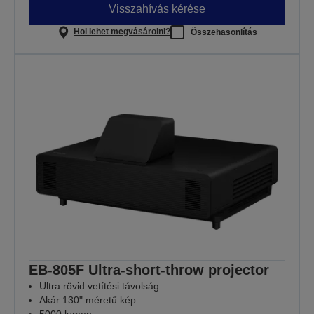
Visszahívás kérése
Hol lehet megvásárolni?
Összehasonlítás
EB-805F Ultra-short-throw projector
Ultra rövid vetítési távolság
Akár 130" méretű kép
5000 lumen