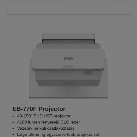
pillanatokban is
számíthat
Mert minden óra számít
TOVÁBBI INFORMÁCIÓ
EB-770F Projector
49-150" FHD UST-projektor
4100 lumen fényerejű CLO lézer
Vezeték nélküli csatlakoztatás
Edge Blending egyszerre több projektorral