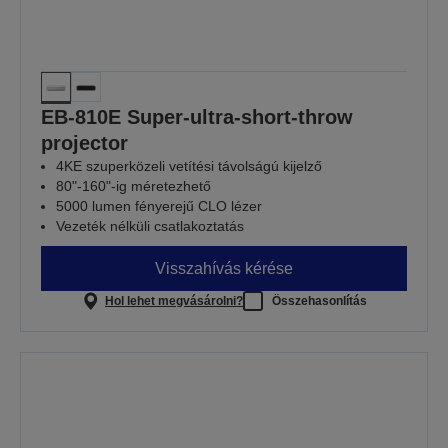
EB-810E Super-ultra-short-throw
projector
4KE szuperközeli vetítési távolságú kijelző
80"-160"-ig méretezhető
5000 lumen fényerejű CLO lézer
Vezeték nélküli csatlakoztatás
Visszahívás kérése
Hol lehet megvásárolni?
Összehasonlítás