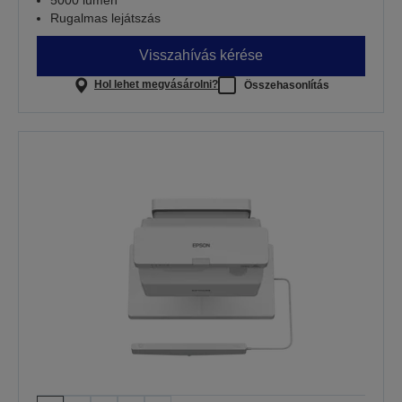
Rugalmas lejátszás
Visszahívás kérése
Hol lehet megvásárolni?
Összehasonlítás