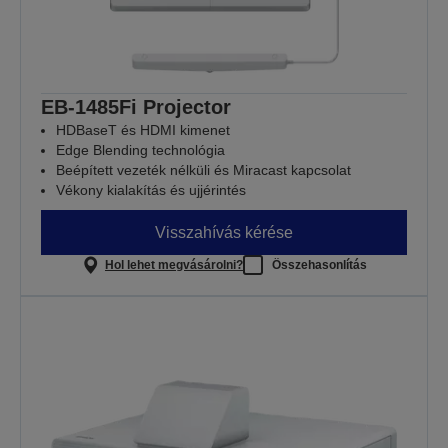
EB-1485Fi Projector
HDBaseT és HDMI kimenet
Edge Blending technológia
Beépített vezeték nélküli és Miracast kapcsolat
Vékony kialakítás és ujjérintés
Visszahívás kérése
Hol lehet megvásárolni?
Összehasonlítás