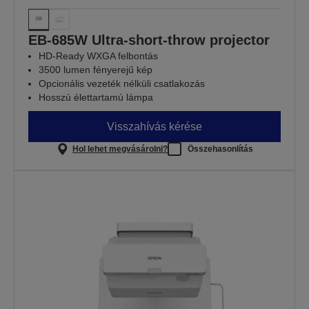
EB-685W Ultra-short-throw projector
HD-Ready WXGA felbontás
3500 lumen fényerejű kép
Opcionális vezeték nélküli csatlakozás
Hosszú élettartamú lámpa
Visszahívás kérése
Hol lehet megvásárolni?
Összehasonlítás