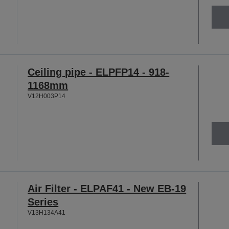
Ceiling pipe - ELPFP14 - 918-
1168mm
V12H003P14
Air Filter - ELPAF41 - New EB-19
Series
V13H134A41