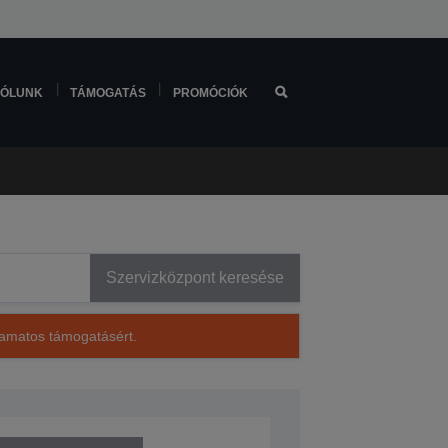
ÓLUNK
TÁMOGATÁS
PROMÓCIÓK
Szervizközpont keresése
lyamatos támogatásért.