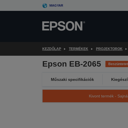
Skip
MAGYAR
to
main
content
KEZDŐLAP
TERMÉKEK
PROJEKTOROK
Epson EB-2065
Beszüntetet
Műszaki specifikációk
Kiegészí
Kivont termék - Sajná