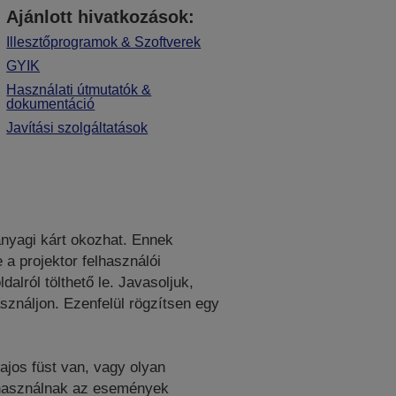
Ajánlott hivatkozások:
Illesztőprogramok & Szoftverek
GYIK
Használati útmutatók &
dokumentáció
Javítási szolgáltatások
 anyagi kárt okozhat. Ennek
a projektor felhasználói
lról tölthető le. Javasoljuk,
sználjon. Ezenfelül rögzítsen egy
ajos füst van, vagy olyan
t használnak az események