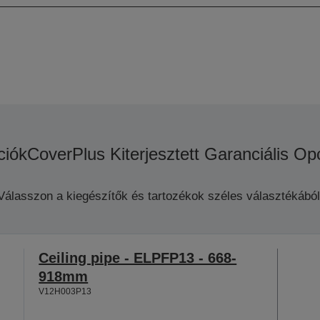
ciók
CoverPlus Kiterjesztett Garanciális Op
Válasszon a kiegészítők és tartozékok széles választékából
Ceiling pipe - ELPFP13 - 668-
918mm
V12H003P13