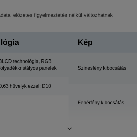
datai előzetes figyelmeztetés nélkül változhatnak
lógia
Kép
3LCD technológia, RGB
folyadékkristályos panelek
Színesfény kibocsátás
0,63 hüvelyk ezzel: D10
Fehérfény kibocsátás
Felbontás