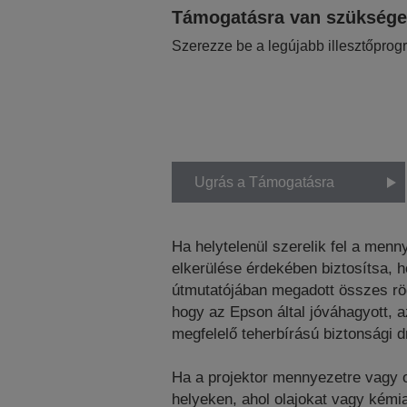
Támogatásra van szükség
Szerezze be a legújabb illesztőprog
Ugrás a Támogatásra
Ha helytelenül szerelik fel a menn
elkerülése érdekében biztosítsa, h
útmutatójában megadott összes rög
hogy az Epson által jóváhagyott, a
megfelelő teherbírású biztonsági d
Ha a projektor mennyezetre vagy ol
helyeken, ahol olajokat vagy kémi