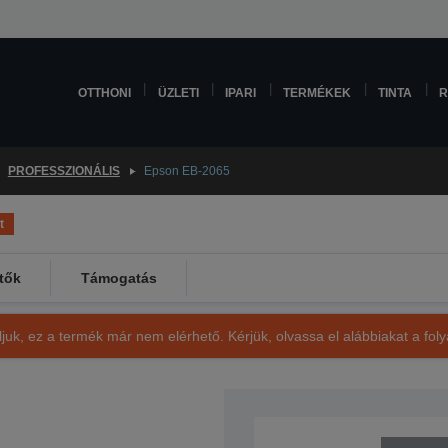
OTTHONI
ÜZLETI
IPARI
TERMÉKEK
TINTA
R
PROFESSZIONÁLIS
Epson EB-2065
t
tők
Támogatás
ljuk, ez a termék már nem elérhető. Kérjük, olvassa el alábbiakat a fo
SKU: V11H820040