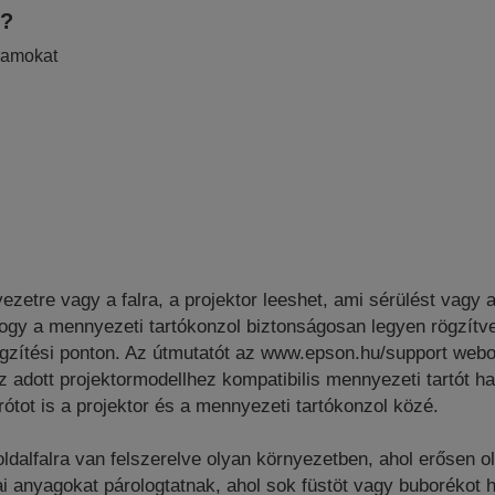
e?
ramokat
yezetre vagy a falra, a projektor leeshet, ami sérülést vagy
ogy a mennyezeti tartókonzol biztonságosan legyen rögzítve 
zítési ponton. Az útmutatót az www.epson.hu/support webolda
z adott projektormodellhez kompatibilis mennyezeti tartót ha
rótot is a projektor és a mennyezeti tartókonzol közé.
dalfalra van felszerelve olyan környezetben, ahol erősen ol
ai anyagokat párologtatnak, ahol sok füstöt vagy buboréko