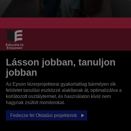
Lásson jobban, tanuljon
jobban
Az Epson lézerprojektorai gyakorlatilag bármilyen sík
felületet tanulási eszközzé alakítanak át, optimalizálva a
korlátozott osztálytermet, és használaton kívül nem
hagynak zsúfolt monitorokat.
Fedezze fel Oktatási projektorok