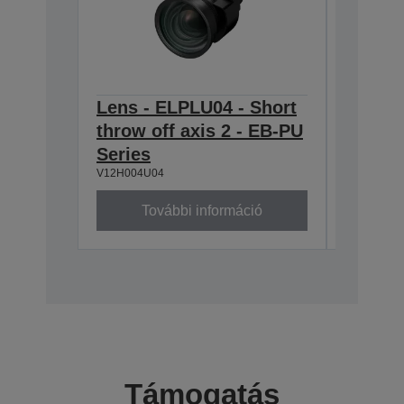
Lens - ELPLU04 - Short
Lens -
throw off axis 2 - EB-PU
zoom 2
V12H004W
Series
V12H004U04
További információ
To
Támogatás