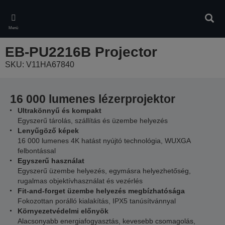
Skip
to
Kere
main
Menü
content
EB-PU2216B Projector
SKU: V11HA67840
16 000 lumenes lézerprojektor
Ultrakönnyű és kompakt
Egyszerű tárolás, szállítás és üzembe helyezés
Lenyűgöző képek
16 000 lumenes 4K hatást nyújtó technológia, WUXGA
felbontással
Egyszerű használat
Egyszerű üzembe helyezés, egymásra helyezhetőség,
rugalmas objektívhasználat és vezérlés
Fit-and-forget üzembe helyezés megbízhatósága
Fokozottan porálló kialakítás, IPX5 tanúsítvánnyal
Környezetvédelmi előnyök
Alacsonyabb energiafogyasztás, kevesebb csomagolás,