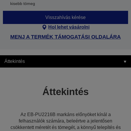
kisebb tömeg
Visszahívás kérése
Hol lehet vásárolni
MENJ A TERMÉK TÁMOGATÁSI OLDALÁRA
Áttekintés
Áttekintés
Az EB-PU2216B markáns előnyöket kínál a
felhasználók számára, beleértve a jelentősen
csökkentett méretét és tömegét, a könnyű telepítés és