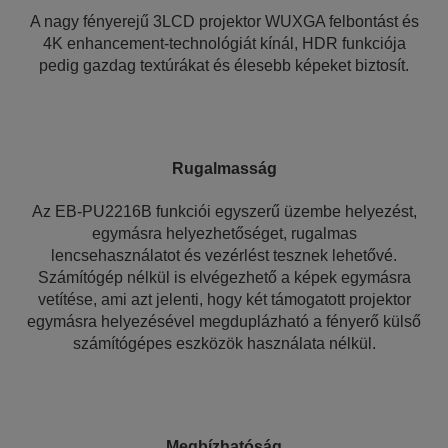
A nagy fényerejű 3LCD projektor WUXGA felbontást és
4K enhancement-technológiát kínál, HDR funkciója
pedig gazdag textúrákat és élesebb képeket biztosít.
Rugalmasság
Az EB-PU2216B funkciói egyszerű üzembe helyezést,
egymásra helyezhetőséget, rugalmas
lencsehasználatot és vezérlést tesznek lehetővé.
Számítógép nélkül is elvégezhető a képek egymásra
vetítése, ami azt jelenti, hogy két támogatott projektor
egymásra helyezésével megduplázható a fényerő külső
számítógépes eszközök használata nélkül.
Megbízhatóság