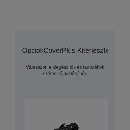
Opciók
CoverPlus Kiterjesztett Gara
Válasszon a kiegészítők és tartozékok
széles választékából.