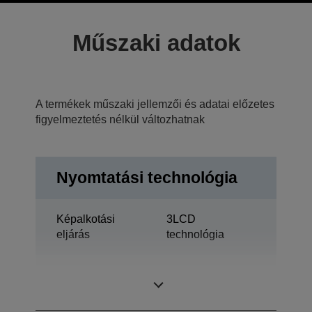
Műszaki adatok
A termékek műszaki jellemzői és adatai előzetes
figyelmeztetés nélkül változhatnak
Nyomtatási technológia
Képalkotási
3LCD
eljárás
technológia
1,03 hüvelyk
LCD panel
ezzel: C2 Fine