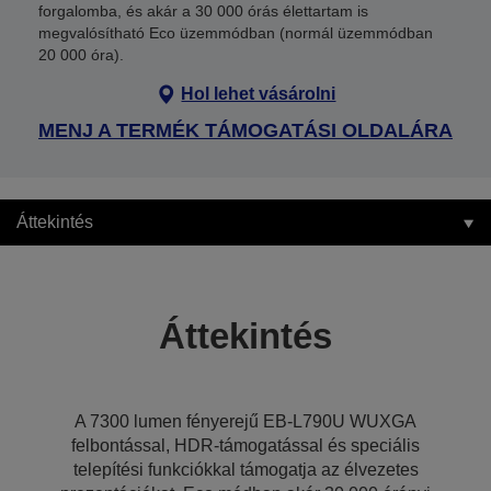
forgalomba, és akár a 30 000 órás élettartam is
megvalósítható Eco üzemmódban (normál üzemmódban
20 000 óra).
Hol lehet vásárolni
MENJ A TERMÉK TÁMOGATÁSI OLDALÁRA
Áttekintés
Áttekintés
A 7300 lumen fényerejű EB-L790U WUXGA
felbontással, HDR-támogatással és speciális
telepítési funkciókkal támogatja az élvezetes