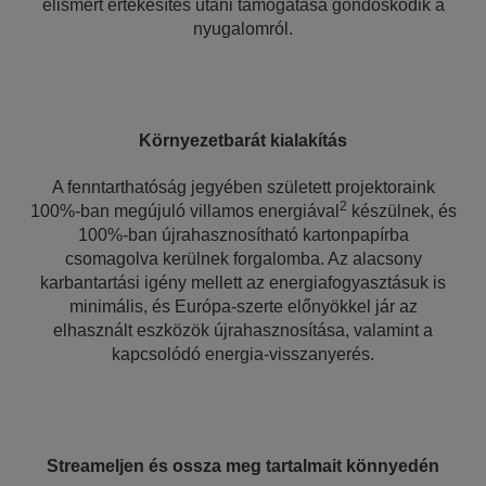
elismert értékesítés utáni támogatása gondoskodik a
nyugalomról.
Környezetbarát kialakítás
A fenntarthatóság jegyében született projektoraink
2
100%-ban megújuló villamos energiával
készülnek, és
100%-ban újrahasznosítható kartonpapírba
csomagolva kerülnek forgalomba. Az alacsony
karbantartási igény mellett az energiafogyasztásuk is
minimális, és Európa-szerte előnyökkel jár az
elhasznált eszközök újrahasznosítása, valamint a
kapcsolódó energia-visszanyerés.
Streameljen és ossza meg tartalmait könnyedén