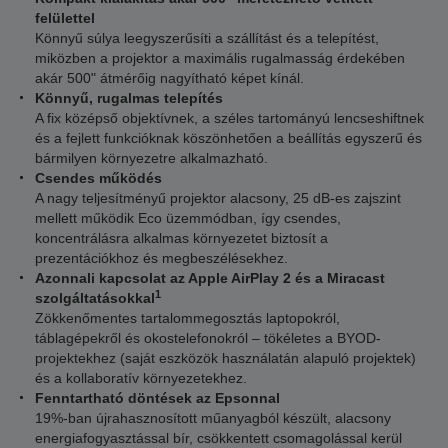
felülettel
Könnyű súlya leegyszerűsíti a szállítást és a telepítést,
miközben a projektor a maximális rugalmasság érdekében
akár 500" átmérőig nagyítható képet kínál.
Könnyű, rugalmas telepítés
A fix középső objektívnek, a széles tartományú lencseshiftnek
és a fejlett funkcióknak köszönhetően a beállítás egyszerű és
bármilyen környezetre alkalmazható.
Csendes működés
A nagy teljesítményű projektor alacsony, 25 dB-es zajszint
mellett működik Eco üzemmódban, így csendes,
koncentrálásra alkalmas környezetet biztosít a
prezentációkhoz és megbeszélésekhez.
Azonnali kapcsolat az Apple AirPlay 2 és a Miracast
1
szolgáltatásokkal
Zökkenőmentes tartalommegosztás laptopokról,
táblagépekről és okostelefonokról – tökéletes a BYOD-
projektekhez (saját eszközök használatán alapuló projektek)
és a kollaboratív környezetekhez.
Fenntartható döntések az Epsonnal
19%-ban újrahasznosított műanyagból készült, alacsony
energiafogyasztással bír, csökkentett csomagolással kerül