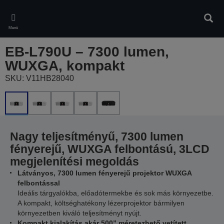
Skip
to
Kere
main
Menü
content
EB-L790U – 7300 lumen,
WUXGA, kompakt
SKU: V11HB28040
Nagy teljesítményű, 7300 lumen
fényerejű, WUXGA felbontású, 3LCD
megjelenítési megoldás
Látványos, 7300 lumen fényerejű projektor WUXGA
felbontással
Ideális tárgyalókba, előadótermekbe és sok más környezetbe.
A kompakt, költséghatékony lézerprojektor bármilyen
környezetben kiváló teljesítményt nyújt.
Kompakt kialakítás akár 500” méretezhető vetített