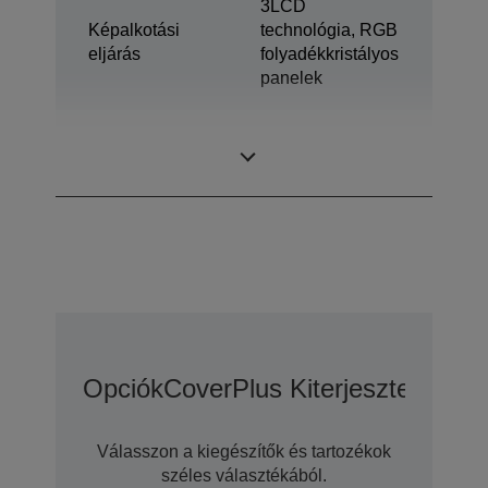
3LCD
Képalkotási
technológia, RGB
eljárás
folyadékkristályos
panelek
0,67 hüvelyk
LCD panel
ezzel: C2 Fine
Opciók
CoverPlus Kiterjesztett Gara
Válasszon a kiegészítők és tartozékok
széles választékából.