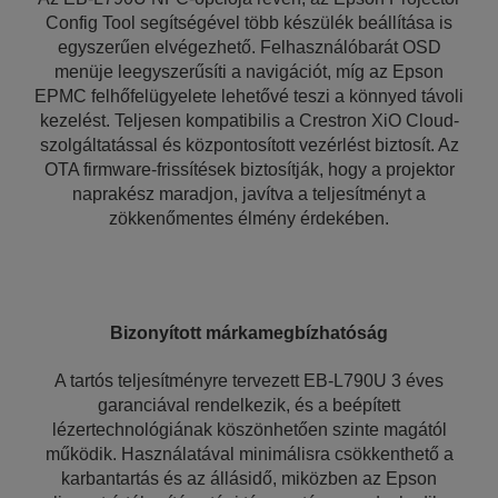
Config Tool segítségével több készülék beállítása is
egyszerűen elvégezhető. Felhasználóbarát OSD
menüje leegyszerűsíti a navigációt, míg az Epson
EPMC felhőfelügyelete lehetővé teszi a könnyed távoli
kezelést. Teljesen kompatibilis a Crestron XiO Cloud-
szolgáltatással és központosított vezérlést biztosít. Az
OTA firmware-frissítések biztosítják, hogy a projektor
naprakész maradjon, javítva a teljesítményt a
zökkenőmentes élmény érdekében.
Bizonyított márkamegbízhatóság
A tartós teljesítményre tervezett EB-L790U 3 éves
garanciával rendelkezik, és a beépített
lézertechnológiának köszönhetően szinte magától
működik. Használatával minimálisra csökkenthető a
karbantartás és az állásidő, miközben az Epson