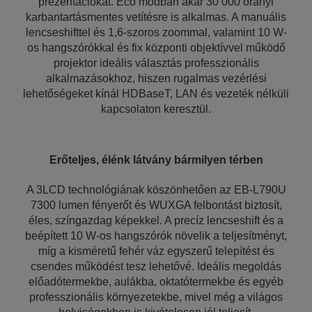
prezentációkat. Eco módban akár 30 000 órányi
karbantartásmentes vetítésre is alkalmas. A manuális
lencseshifttel és 1,6-szoros zoommal, valamint 10 W-
os hangszórókkal és fix központi objektívvel működő
projektor ideális választás professzionális
alkalmazásokhoz, hiszen rugalmas vezérlési
lehetőségeket kínál HDBaseT, LAN és vezeték nélküli
kapcsolaton keresztül.
Erőteljes, élénk látvány bármilyen térben
A 3LCD technológiának köszönhetően az EB-L790U
7300 lumen fényerőt és WUXGA felbontást biztosít,
éles, színgazdag képekkel. A precíz lencseshift és a
beépített 10 W-os hangszórók növelik a teljesítményt,
míg a kisméretű fehér váz egyszerű telepítést és
csendes működést tesz lehetővé. Ideális megoldás
előadótermekbe, aulákba, oktatótermekbe és egyéb
professzionális környezetekbe, mivel még a világos