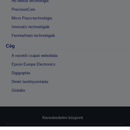
Hő nélküli technológia
PrecisionCore
Micro Piezo-technológia
Innovatív technológiák
Fenntartható technológiák
Cég
A vezetői csapat weboldala
Epson Europe Electronics
Digigraphie
Direkt textilnyomtatás
Globális
Kereskedelmi központ
Adatvédelmi nyilatkozat