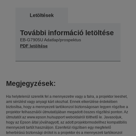
Letöltések
További információ letöltése
EB-G7905U Adatlap/prospektus
PDF letöltése
Megjegyzések:
Ha helytelenül szerelik fel a mennyezetre vagy a falra, a projektor leeshet,
ami sérülést vagy anyagi kárt okozhat. Ennek elkerülése érdekében
biztosítsa, hogy a mennyezeti tartókonzol biztonságosan legyen rögzítve a
projektor felhasználói útmutatójában megadott összes rögzítési ponton. Az
útmutatót az www.epson.hu/support weboldalról tölthető le. Javasoljuk,
hogy az Epson által jóváhagyott, az adott projektormodellhez kompatibilis
mennyezeti tartót használjon. Ezenfelül rögzítsen egy megfelelő
teherbírású biztonsági drótot is a projektor és a mennyezeti tartókonzol