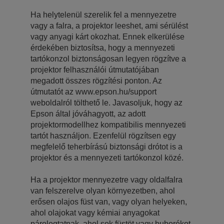
Ha helytelenül szerelik fel a mennyezetre
vagy a falra, a projektor leeshet, ami sérülést
vagy anyagi kárt okozhat. Ennek elkerülése
érdekében biztosítsa, hogy a mennyezeti
tartókonzol biztonságosan legyen rögzítve a
projektor felhasználói útmutatójában
megadott összes rögzítési ponton. Az
útmutatót az www.epson.hu/support
weboldalról tölthető le. Javasoljuk, hogy az
Epson által jóváhagyott, az adott
projektormodellhez kompatibilis mennyezeti
tartót használjon. Ezenfelül rögzítsen egy
megfelelő teherbírású biztonsági drótot is a
projektor és a mennyezeti tartókonzol közé.
Ha a projektor mennyezetre vagy oldalfalra
van felszerelve olyan környezetben, ahol
erősen olajos füst van, vagy olyan helyeken,
ahol olajokat vagy kémiai anyagokat
párologtatnak, ahol sok füstöt vagy buborékot