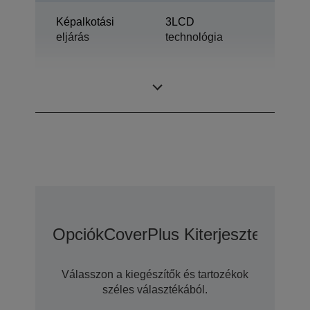
Képalkotási
3LCD
eljárás
technológia
0,76 hüvelyk
LCD panel
ezzel: C2 Fine
Opciók
CoverPlus Kiterjesztett Gara
Válasszon a kiegészítők és tartozékok
széles választékából.