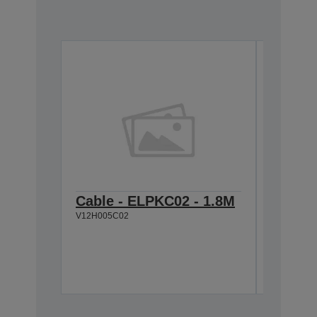
Cable - ELPKC02 - 1.8M
Cable 
V12H005C02
VGA-H
V12H005C