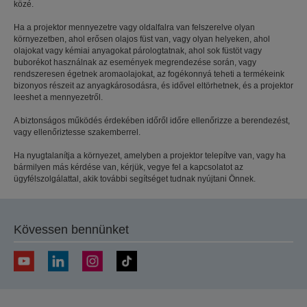
közé.
Ha a projektor mennyezetre vagy oldalfalra van felszerelve olyan
környezetben, ahol erősen olajos füst van, vagy olyan helyeken, ahol
olajokat vagy kémiai anyagokat párologtatnak, ahol sok füstöt vagy
buborékot használnak az események megrendezése során, vagy
rendszeresen égetnek aromaolajokat, az fogékonnyá teheti a termékeink
bizonyos részeit az anyagkárosodásra, és idővel eltörhetnek, és a projektor
leeshet a mennyezetről.
A biztonságos működés érdekében időről időre ellenőrizze a berendezést,
vagy ellenőriztesse szakemberrel.
Ha nyugtalanítja a környezet, amelyben a projektor telepítve van, vagy ha
bármilyen más kérdése van, kérjük, vegye fel a kapcsolatot az
ügyfélszolgálattal, akik további segítséget tudnak nyújtani Önnek.
Kövessen bennünket