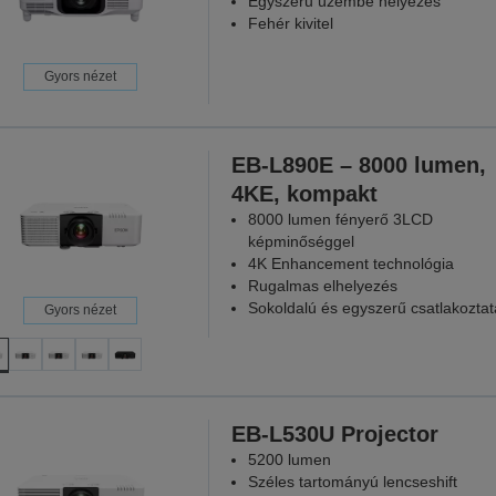
Egyszerű üzembe helyezés
Fehér kivitel
Gyors nézet
EB-L890E – 8000 lumen,
4KE, kompakt
8000 lumen fényerő 3LCD
képminőséggel
4K Enhancement technológia
Rugalmas elhelyezés
Sokoldalú és egyszerű csatlakoztat
Gyors nézet
EB-L530U Projector
5200 lumen
Széles tartományú lencseshift