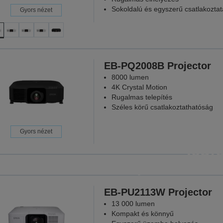
Sokoldalú és egyszerű csatlakoztat
Gyors nézet
EB-PQ2008B Projector
8000 lumen
4K Crystal Motion
Rugalmas telepítés
Széles körű csatlakoztathatóság
Projektor
Gyors nézet
legf
pillanatokb
Mert mi
EB-PU2113W Projector
13 000 lumen
TOVÁBBI
Kompakt és könnyű