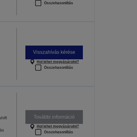
Összehasonlítás
Visszahívás kérése
Hol lehet megvásárolni?
Összehasonlítás
További információ
hift
Hol lehet megvásárolni?
ás
Összehasonlítás