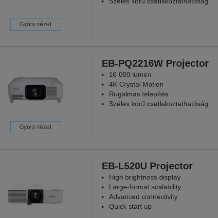
Széles körű csatlakoztathatóság
Gyors nézet
EB-PQ2216W Projector
16 000 lumen
4K Crystal Motion
Rugalmas telepítés
Széles körű csatlakoztathatóság
Gyors nézet
EB-L520U Projector
High brightness display
Large-format scalability
Advanced connectivity
Quick start up