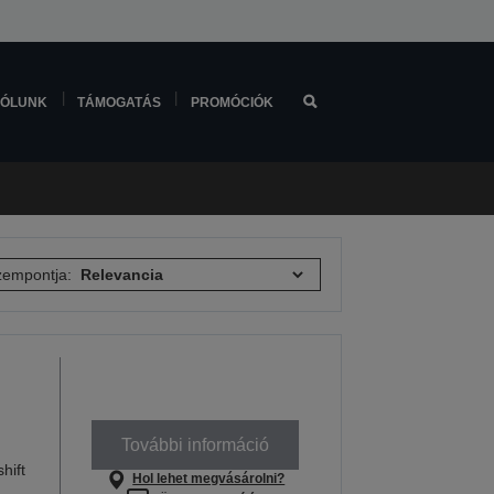
ÓLUNK
TÁMOGATÁS
PROMÓCIÓK
empontja:
További információ
hift
Hol lehet megvásárolni?