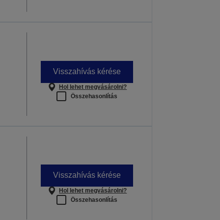
Visszahívás kérése
Hol lehet megvásárolni?
Összehasonlítás
Visszahívás kérése
Hol lehet megvásárolni?
Összehasonlítás