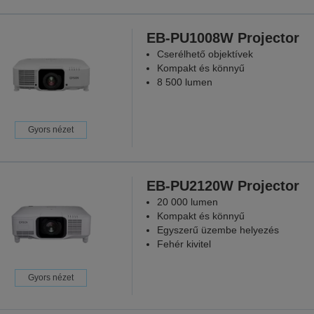
EB-PU1008W Projector
Cserélhető objektívek
Kompakt és könnyű
8 500 lumen
Gyors nézet
EB-PU2120W Projector
20 000 lumen
Kompakt és könnyű
Egyszerű üzembe helyezés
Fehér kivitel
Gyors nézet