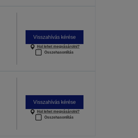
Visszahívás kérése
Hol lehet megvásárolni?
Összehasonlítás
Visszahívás kérése
Hol lehet megvásárolni?
Összehasonlítás