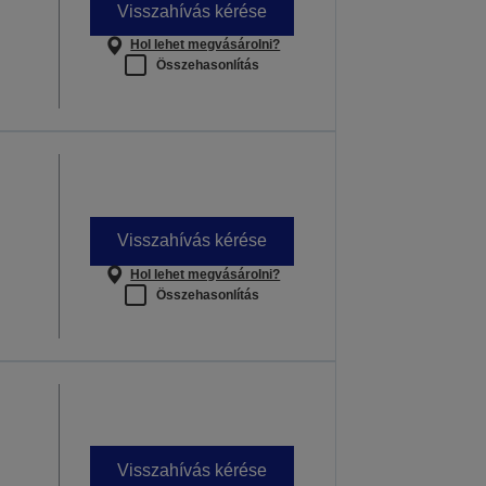
Visszahívás kérése
Hol lehet megvásárolni?
Összehasonlítás
Visszahívás kérése
Hol lehet megvásárolni?
Összehasonlítás
Visszahívás kérése