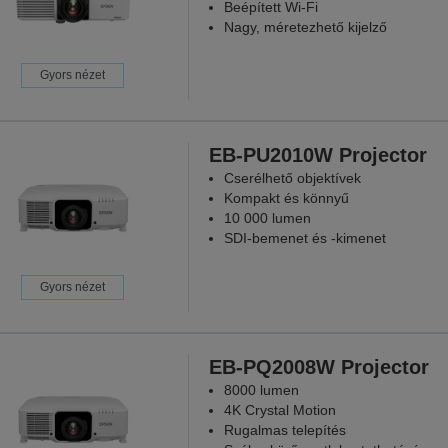
Beépített Wi-Fi
Nagy, méretezhető kijelző
Gyors nézet
EB-PU2010W Projector
Cserélhető objektívek
Kompakt és könnyű
10 000 lumen
SDI-bemenet és -kimenet
Gyors nézet
EB-PQ2008W Projector
8000 lumen
4K Crystal Motion
Rugalmas telepítés