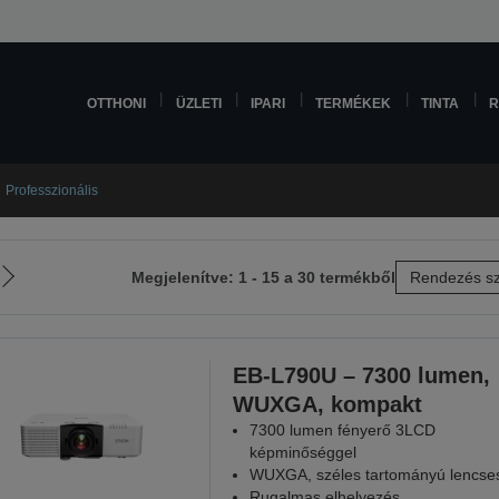
OTTHONI
ÜZLETI
IPARI
TERMÉKEK
TINTA
R
Professzionális
Megjelenítve: 1 - 15 a 30 termékből
Rendezés sz
Következő
oldalra
EB-L790U – 7300 lumen,
WUXGA, kompakt
7300 lumen fényerő 3LCD
képminőséggel
WUXGA, széles tartományú lencses
Rugalmas elhelyezés