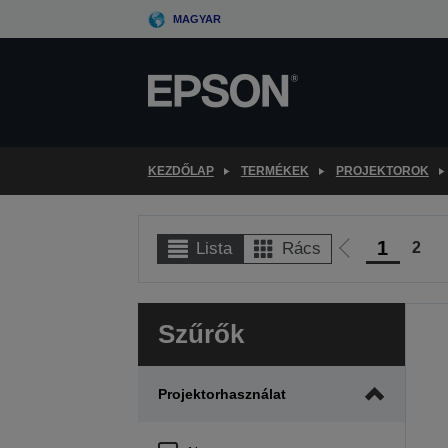
Skip
MAGYAR
to
main
content
KEZDŐLAP
TERMÉKEK
PROJEKTOROK
1
2
Lista
Rács
Előző
oldalra
Szűrők
Projektorhasználat