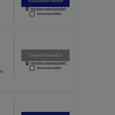
Visszahívás kérése
Hol lehet megvásárolni?
Összehasonlítás
További információ
Hol lehet megvásárolni?
Összehasonlítás
ás