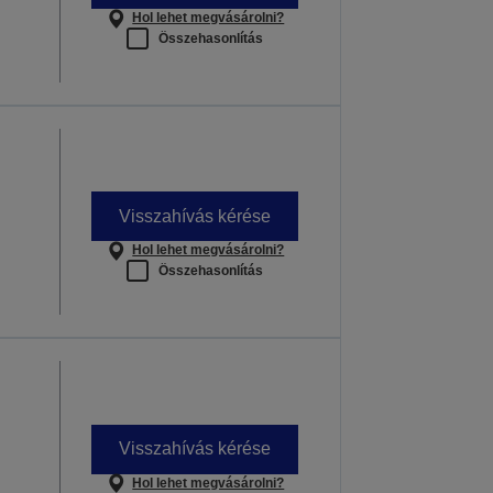
Hol lehet megvásárolni?
Összehasonlítás
Visszahívás kérése
Hol lehet megvásárolni?
Összehasonlítás
Visszahívás kérése
Hol lehet megvásárolni?