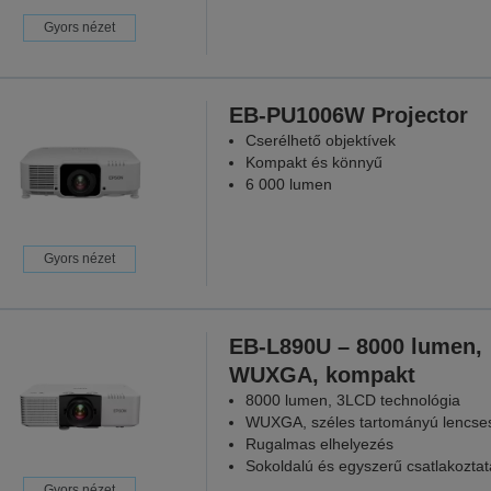
Gyors nézet
EB-PU1006W Projector
Cserélhető objektívek
Kompakt és könnyű
6 000 lumen
Gyors nézet
EB-L890U – 8000 lumen,
WUXGA, kompakt
8000 lumen, 3LCD technológia
WUXGA, széles tartományú lencses
Rugalmas elhelyezés
Sokoldalú és egyszerű csatlakoztat
Gyors nézet