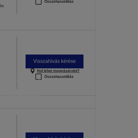
Összehasonlítás
ás
Visszahívás kérése
Hol lehet megvásárolni?
Összehasonlítás
ok, melyekre a
ontosabb
an is számíthat
nden óra számít
 INFORMÁCIÓ