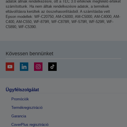
adatok állnak rendelkezésre, ott a TEC 3.0 értéknek megfelelő értéket
számítottunk. Ha nem álltak rendelkezésre adatok, a termékek
eltávolításra kerültek az összehasonlításból. A számításba vett
Epson modellek: WF-C20750, AM-C6000, AM-C5000, AM-C4000, AM-
C400, AM-C550, WF-879R, WF-C878R, WF-579R, WF-529R, WF-
C5890, WF-C5390.
Kövessen bennünket
Ügyfélszolgálat
Promóciók
Termékregisztráció
Garancia
CoverPlus regisztráció