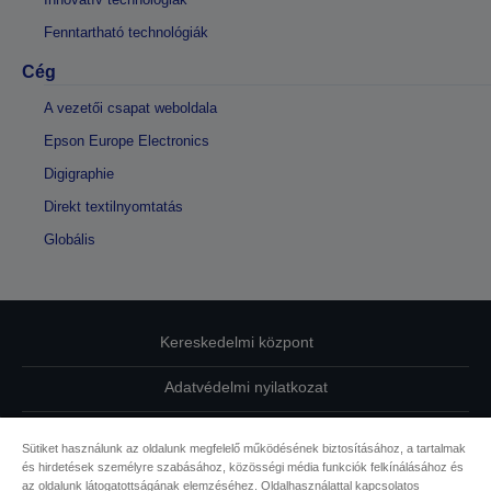
Fenntartható technológiák
Cég
A vezetői csapat weboldala
Epson Europe Electronics
Digigraphie
Direkt textilnyomtatás
Globális
Kereskedelmi központ
Adatvédelmi nyilatkozat
EU Data Act Compliance
Sütiket használunk az oldalunk megfelelő működésének biztosításához, a tartalmak
és hirdetések személyre szabásához, közösségi média funkciók felkínálásához és
Kapcsolatfelvétel
az oldalunk látogatottságának elemzéséhez. Oldalhasználattal kapcsolatos