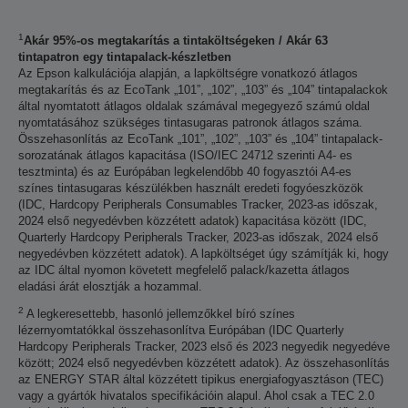
1
Akár 95%-os megtakarítás a tintaköltségeken / Akár 63
tintapatron egy tintapalack-készletben
Az Epson kalkulációja alapján, a lapköltségre vonatkozó átlagos
megtakarítás és az EcoTank „101”, „102”, „103” és „104” tintapalackok
által nyomtatott átlagos oldalak számával megegyező számú oldal
nyomtatásához szükséges tintasugaras patronok átlagos száma.
Összehasonlítás az EcoTank „101”, „102”, „103” és „104” tintapalack-
sorozatának átlagos kapacitása (ISO/IEC 24712 szerinti A4- es
tesztminta) és az Európában legkelendőbb 40 fogyasztói A4-es
színes tintasugaras készülékben használt eredeti fogyóeszközök
(IDC, Hardcopy Peripherals Consumables Tracker, 2023-as időszak,
2024 első negyedévben közzétett adatok) kapacitása között (IDC,
Quarterly Hardcopy Peripherals Tracker, 2023-as időszak, 2024 első
negyedévben közzétett adatok). A lapköltséget úgy számítják ki, hogy
az IDC által nyomon követett megfelelő palack/kazetta átlagos
eladási árát elosztják a hozammal.
2
A legkeresettebb, hasonló jellemzőkkel bíró színes
lézernyomtatókkal összehasonlítva Európában (IDC Quarterly
Hardcopy Peripherals Tracker, 2023 első és 2023 negyedik negyedéve
között; 2024 első negyedévben közzétett adatok). Az összehasonlítás
az ENERGY STAR által közzétett tipikus energiafogyasztáson (TEC)
vagy a gyártók hivatalos specifikációin alapul. Ahol csak a TEC 2.0