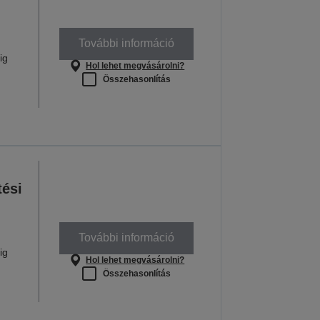
További információ
ig
Hol lehet megvásárolni?
Összehasonlítás
tési
További információ
ig
Hol lehet megvásárolni?
Összehasonlítás