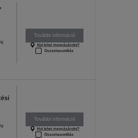
,
További információ
ig
Hol lehet megvásárolni?
Összehasonlítás
tési
További információ
ig
Hol lehet megvásárolni?
Összehasonlítás