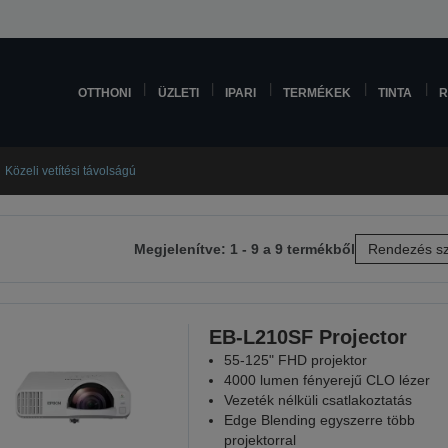
OTTHONI
ÜZLETI
IPARI
TERMÉKEK
TINTA
R
Közeli vetítési távolságú
Megjelenítve: 1 - 9 a 9 termékből
Rendezés sz
etkező
lra
EB-L210SF Projector
55-125" FHD projektor
4000 lumen fényerejű CLO lézer
Vezeték nélküli csatlakoztatás
Edge Blending egyszerre több
projektorral