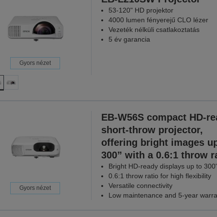
53-120" HD projektor
TOVÁBBI
4000 lumen fényerejű CLO lézer
Vezeték nélküli csatlakoztatás
5 év garancia
Gyors nézet
EB-W56S compact HD-re
short-throw projector,
offering bright images up
300” with a 0.6:1 throw r
Bright HD-ready displays up to 300
0.6:1 throw ratio for high flexibility
Versatile connectivity
Gyors nézet
Low maintenance and 5-year warra