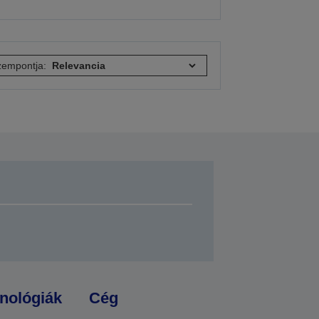
empontja:
nológiák
Cég