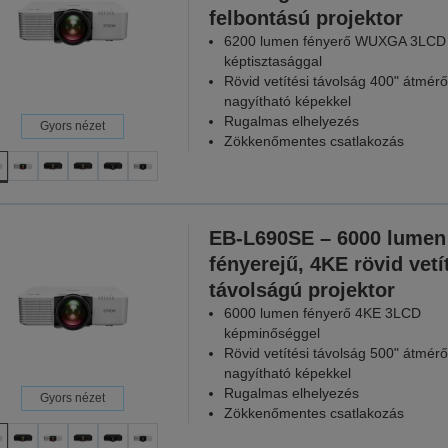
felbontású projektor
6200 lumen fényerő WUXGA 3LCD
képtisztasággal
Rövid vetítési távolság 400" átmérő
nagyítható képekkel
Rugalmas elhelyezés
Gyors nézet
Zökkenőmentes csatlakozás
EB-L690SE – 6000 lumen
fényerejű, 4KE rövid vetí
távolságú projektor
6000 lumen fényerő 4KE 3LCD
képminőséggel
Rövid vetítési távolság 500" átmérő
nagyítható képekkel
Rugalmas elhelyezés
Gyors nézet
Zökkenőmentes csatlakozás