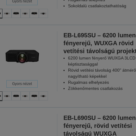
Gyors nézet
Sokoldalú csatlakoztathatóság
EB-L695SU – 6200 lumen
fényerejű, WUXGA rövid
vetítési távolságú projek
6200 lumen fényerő WUXGA 3LCD
képtisztasággal
Rövid vetítési távolság 400" átmérő
nagyítható képekkel
Rugalmas elhelyezés
Gyors nézet
Zökkenőmentes csatlakozás
EB-L690SU – 6200 lumen
fényerejű, rövid vetítési
távolságú WUXGA