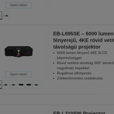
Gyors nézet
EB-L695SE – 6000 lumen
fényerejű, 4KE rövid vetí
távolságú projektor
6000 lumen fényerő 4KE 3LCD
képminőséggel
Rövid vetítési távolság 500" átmérő
nagyítható képekkel
Rugalmas elhelyezés
Gyors nézet
Zökkenőmentes csatlakozás
Projektor
legf
pillanatokb
Mert mi
EB-L210SW Projector