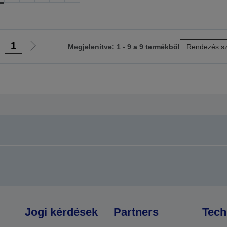
1
Megjelenítve: 1 - 9 a 9 termékből
Rendezés sz
lőző
Következő
ldalra
oldalra
Jogi kérdések
Partners
Tech