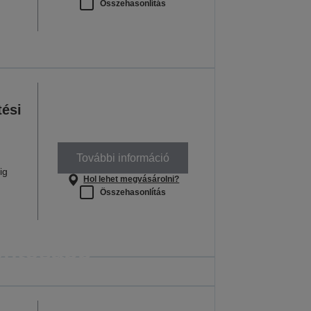
Összehasonlítás
tési
További információ
ig
Hol lehet megvásárolni?
Összehasonlítás
ok, melyekre a
ontosabb
an is számíthat
nden óra számít