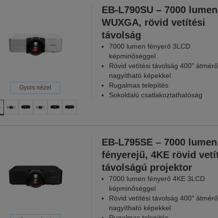
EB-L790SU – 7000 lumen
WUXGA, rövid vetítési
távolság
7000 lumen fényerő 3LCD
képminőséggel
Rövid vetítési távolság 400" átmérő
nagyítható képekkel
Rugalmas telepítés
Gyors nézet
Sokoldalú csatlakoztathatóság
EB-L795SE – 7000 lumen
fényerejű, 4KE rövid vetí
távolságú projektor
7000 lumen fényerő 4KE 3LCD
képminőséggel
Rövid vetítési távolság 400" átmérő
nagyítható képekkel
Rugalmas telepítés