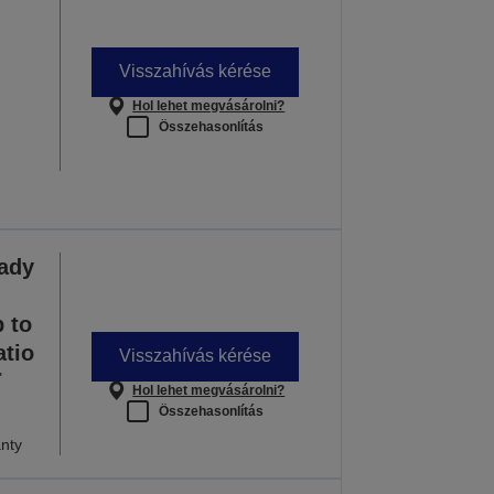
 INFORMÁCIÓ
Visszahívás kérése
Hol lehet megvásárolni?
Összehasonlítás
ady
 to
atio
Visszahívás kérése
"
Hol lehet megvásárolni?
Összehasonlítás
nty