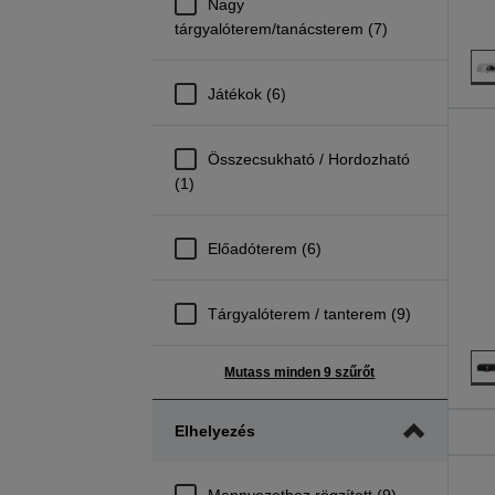
Nagy
tárgyalóterem/tanácsterem (7)
Játékok (6)
Összecsukható / Hordozható
(1)
Előadóterem (6)
Tárgyalóterem / tanterem (9)
Mutass minden 9 szűrőt
Elhelyezés
Mennyezethez rögzített (9)