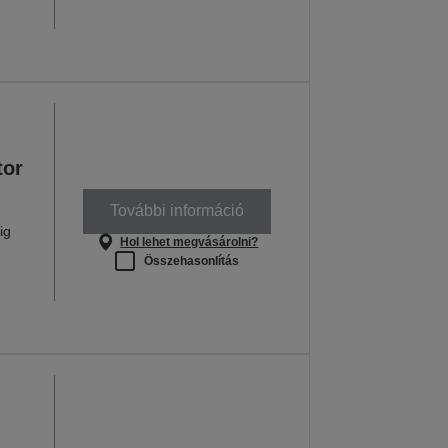
tor
További információ
ig
Hol lehet megvásárolni?
Összehasonlítás