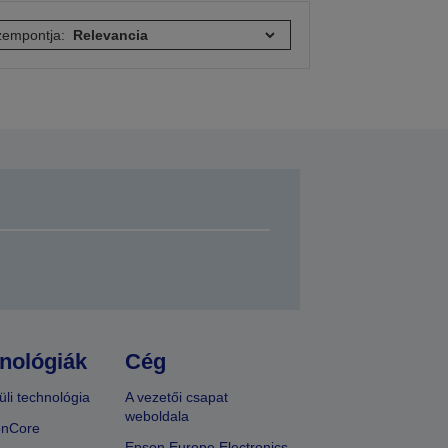
empontja:
nológiák
Cég
üli technológia
A vezetői csapat
weboldala
onCore
Epson Europe Electronics