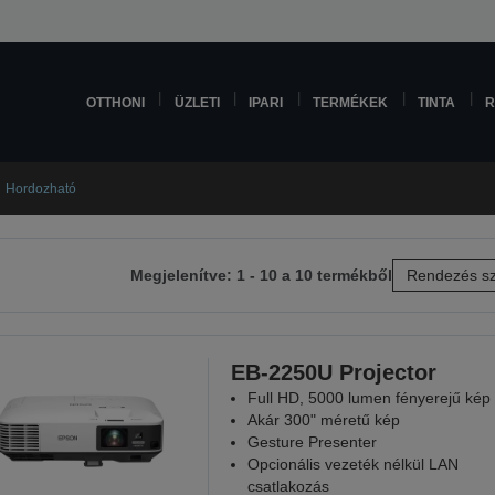
OTTHONI
ÜZLETI
IPARI
TERMÉKEK
TINTA
R
Hordozható
Megjelenítve: 1 - 10 a 10 termékből
Rendezés sz
etkező
lra
EB-2250U Projector
Full HD, 5000 lumen fényerejű kép
Akár 300" méretű kép
Gesture Presenter
Opcionális vezeték nélkül LAN
csatlakozás