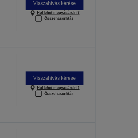
Visszahívás kérése
Hol lehet megvásárolni?
Összehasonlítás
Visszahívás kérése
Hol lehet megvásárolni?
Összehasonlítás