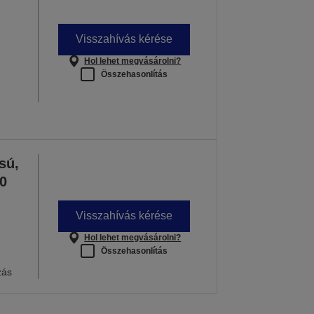
Visszahívás kérése
Hol lehet megvásárolni?
Összehasonlítás
sú,
0
Visszahívás kérése
Hol lehet megvásárolni?
Összehasonlítás
zás