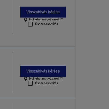
Visszahívás kérése
Hol lehet megvásárolni?
Összehasonlítás
Visszahívás kérése
Hol lehet megvásárolni?
Összehasonlítás