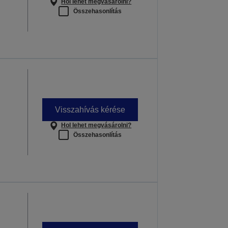
Hol lehet megvásárolni?
Összehasonlítás
Visszahívás kérése
Hol lehet megvásárolni?
Összehasonlítás