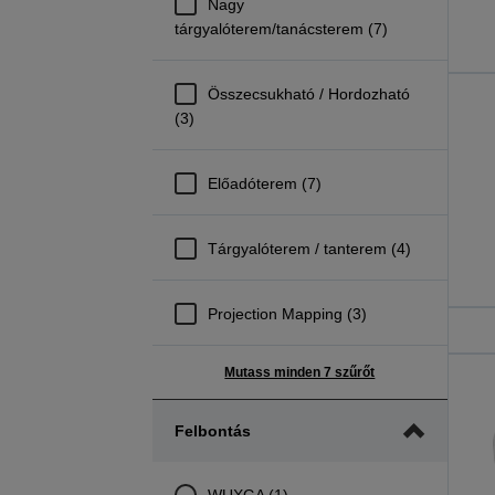
Nagy
tárgyalóterem/tanácsterem (7)
Összecsukható / Hordozható
(3)
Előadóterem (7)
Tárgyalóterem / tanterem (4)
Projection Mapping (3)
Mutass minden 7 szűrőt
Felbontás
WUXGA (1)