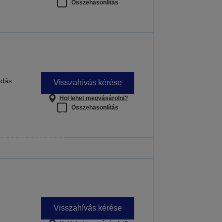
Összehasonlítás
ldás
Visszahívás kérése
Hol lehet megvásárolni?
Összehasonlítás
ok, melyekre a
ontosabb
an is számíthat
nden óra számít
 INFORMÁCIÓ
Visszahívás kérése