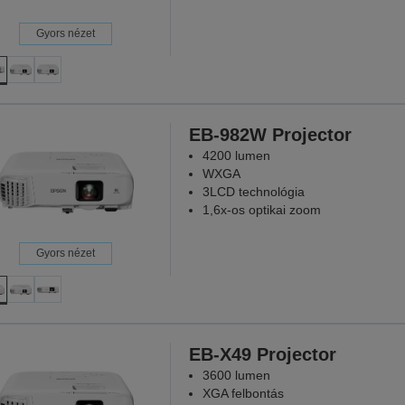
Gyors nézet
EB-982W Projector
4200 lumen
WXGA
3LCD technológia
1,6x-os optikai zoom
Gyors nézet
EB-X49 Projector
3600 lumen
XGA felbontás