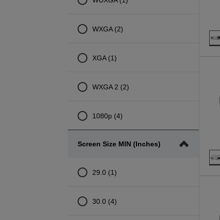
WXGA (2)
XGA (1)
WXGA 2 (2)
1080p (4)
Screen Size MIN (inches)
29.0 (1)
30.0 (4)