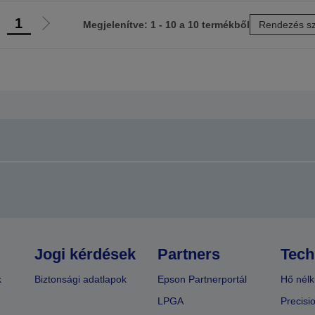
1
Megjelenítve: 1 - 10 a 10 termékből
Rendezés sz
lőző
Következő
ldalra
oldalra
Jogi kérdések
Partners
Tech
k
Biztonsági adatlapok
Epson Partnerportál
Hő nélk
LPGA
Precisi