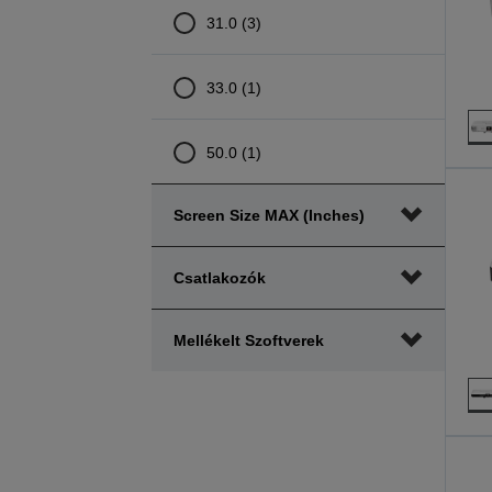
31.0 (3)
33.0 (1)
50.0 (1)
Screen Size MAX (inches)
Csatlakozók
Mellékelt Szoftverek