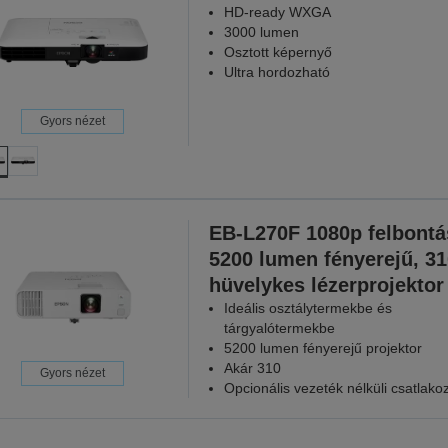
HD-ready WXGA
3000 lumen
Osztott képernyő
Ultra hordozható
Gyors nézet
EB-L270F 1080p felbontá
5200 lumen fényerejű, 31
hüvelykes lézerprojektor
Ideális osztálytermekbe és
tárgyalótermekbe
5200 lumen fényerejű projektor
Akár 310
Gyors nézet
Opcionális vezeték nélküli csatlako