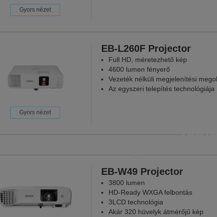
Gyors nézet
EB-L260F Projector
Full HD, méretezhető kép
4600 lumen fényerő
Vezeték nélküli megjelenítési mego
Az egyszeri telepítés technológiája
Projektor
Gyors nézet
legf
pillanatokb
Mert mi
EB-W49 Projector
3800 lumen
TOVÁBBI
HD-Ready WXGA felbontás
3LCD technológia
Akár 320 hüvelyk átmérőjű kép