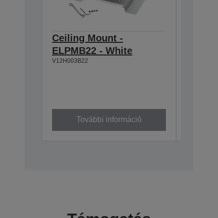
Ceiling Mount -
Lamp -
ELPMB22 - White
TW59x
V12H003B22
V13H010L
További információ