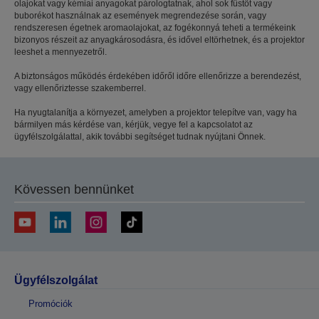
olajokat vagy kémiai anyagokat párologtatnak, ahol sok füstöt vagy
buborékot használnak az események megrendezése során, vagy
rendszeresen égetnek aromaolajokat, az fogékonnyá teheti a termékeink
bizonyos részeit az anyagkárosodásra, és idővel eltörhetnek, és a projektor
leeshet a mennyezetről.
A biztonságos működés érdekében időről időre ellenőrizze a berendezést,
vagy ellenőriztesse szakemberrel.
Ha nyugtalanítja a környezet, amelyben a projektor telepítve van, vagy ha
bármilyen más kérdése van, kérjük, vegye fel a kapcsolatot az
ügyfélszolgálattal, akik további segítséget tudnak nyújtani Önnek.
Kövessen bennünket
Ügyfélszolgálat
Promóciók