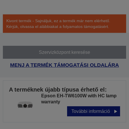
Kivont termék - Sajnáljuk, ez a termék már nem elérhető.
Kérjük, olvassa el alábbiakat a folyamatos támogatásért.
Szervizközpont keresése
MENJ A TERMÉK TÁMOGATÁSI OLDALÁRA
A terméknek újabb típusa érhető el:
Epson EH-TW6100W with HC lamp
warranty
További információ