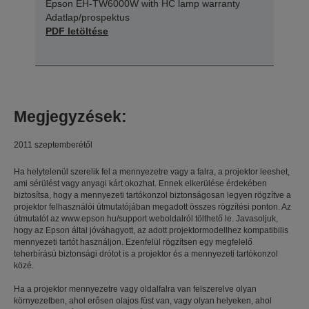
Epson EH-TW6000W with HC lamp warranty
Adatlap/prospektus
PDF letöltése
Megjegyzések:
2011 szeptemberétől
Ha helytelenül szerelik fel a mennyezetre vagy a falra, a projektor leeshet,
ami sérülést vagy anyagi kárt okozhat. Ennek elkerülése érdekében
biztosítsa, hogy a mennyezeti tartókonzol biztonságosan legyen rögzítve a
projektor felhasználói útmutatójában megadott összes rögzítési ponton. Az
útmutatót az www.epson.hu/support weboldalról tölthető le. Javasoljuk,
hogy az Epson által jóváhagyott, az adott projektormodellhez kompatibilis
mennyezeti tartót használjon. Ezenfelül rögzítsen egy megfelelő
teherbírású biztonsági drótot is a projektor és a mennyezeti tartókonzol
közé.
Ha a projektor mennyezetre vagy oldalfalra van felszerelve olyan
környezetben, ahol erősen olajos füst van, vagy olyan helyeken, ahol