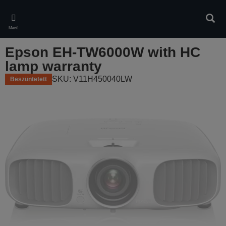
Skip
to
Kere
main
Menü
content
Epson EH-TW6000W with HC
lamp warranty
SKU: V11H450040LW
Beszüntetett