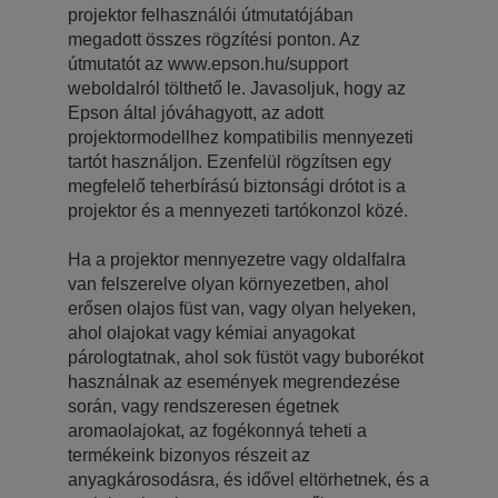
projektor felhasználói útmutatójában
megadott összes rögzítési ponton. Az
útmutatót az www.epson.hu/support
weboldalról tölthető le. Javasoljuk, hogy az
Epson által jóváhagyott, az adott
projektormodellhez kompatibilis mennyezeti
tartót használjon. Ezenfelül rögzítsen egy
megfelelő teherbírású biztonsági drótot is a
projektor és a mennyezeti tartókonzol közé.
Ha a projektor mennyezetre vagy oldalfalra
van felszerelve olyan környezetben, ahol
erősen olajos füst van, vagy olyan helyeken,
ahol olajokat vagy kémiai anyagokat
párologtatnak, ahol sok füstöt vagy buborékot
használnak az események megrendezése
során, vagy rendszeresen égetnek
aromaolajokat, az fogékonnyá teheti a
termékeink bizonyos részeit az
anyagkárosodásra, és idővel eltörhetnek, és a