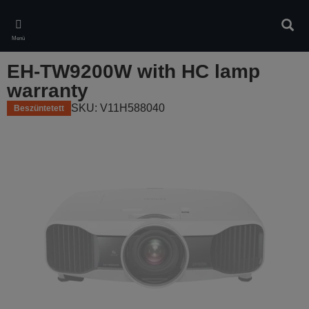
Skip
to
Kere
main
Menü
content
EH-TW9200W with HC lamp
warranty
SKU: V11H588040
Beszüntetett