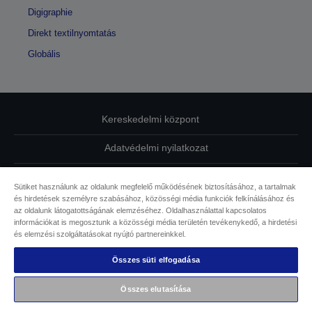
Digigraphie
Direkt textilnyomtatás
Globális
Kereskedelmi központ
Adatvédelmi nyilatkozat
EU Data Act Compliance
Sütiket használunk az oldalunk megfelelő működésének biztosításához, a tartalmak
és hirdetések személyre szabásához, közösségi média funkciók felkínálásához és
Kapcsolatfelvétel
az oldalunk látogatottságának elemzéséhez. Oldalhasználattal kapcsolatos
információkat is megosztunk a közösségi média területén tevékenykedő, a hirdetési
Sütikkel kapcsolatos információk
és elemzési szolgáltatásokat nyújtó partnereinkkel.
Összes süti elfogadása
Az Epson elkötelezettsége az akadálymentesség mellett
Összes elutasítása
Copyright © 2026 Seiko Epson