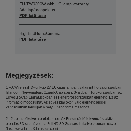
EH-TW9200W with HC lamp warranty
Adatlap/prospektus
PDF letöltése
HighEndHomeCinema
PDF letöltése
Megjegyzések:
1 – A WirelessHD-funkció 27 EU-tagállamban, valamint Horvátországban,
Izlandon, Norvégiában, Szaúd-Arábiában, Svájcban, Törökországban, az
Egyesült Arab Emirátusokban és Fehéroroszországban elérhető. Ez az
információ módosulhat. Az egyes piacokon való elérhetőséggel
kapcsolatban forduljon a helyi Epson forgalmazóhoz.
2 - 2 db mellékelve a projektorhoz. Az Epson rádiófrekvenciás, aktív
blendés 3D szemüvege a FullHD 3D Glasses Initiative program része
(lásd: www.fullhd3dglasses.com)