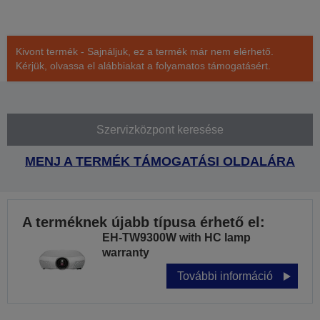
Kivont termék - Sajnáljuk, ez a termék már nem elérhető.
Kérjük, olvassa el alábbiakat a folyamatos támogatásért.
Szervizközpont keresése
MENJ A TERMÉK TÁMOGATÁSI OLDALÁRA
A terméknek újabb típusa érhető el:
EH-TW9300W with HC lamp
warranty
További információ