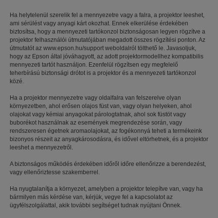
Ha helytelenül szerelik fel a mennyezetre vagy a falra, a projektor leeshet,
ami sérülést vagy anyagi kárt okozhat. Ennek elkerülése érdekében
biztosítsa, hogy a mennyezeti tartókonzol biztonságosan legyen rögzítve a
projektor felhasználói útmutatójában megadott összes rögzítési ponton. Az
útmutatót az www.epson.hu/support weboldalról tölthető le. Javasoljuk,
hogy az Epson által jóváhagyott, az adott projektormodellhez kompatibilis
mennyezeti tartót használjon. Ezenfelül rögzítsen egy megfelelő
teherbírású biztonsági drótot is a projektor és a mennyezeti tartókonzol
közé.
Ha a projektor mennyezetre vagy oldalfalra van felszerelve olyan
környezetben, ahol erősen olajos füst van, vagy olyan helyeken, ahol
olajokat vagy kémiai anyagokat párologtatnak, ahol sok füstöt vagy
buborékot használnak az események megrendezése során, vagy
rendszeresen égetnek aromaolajokat, az fogékonnyá teheti a termékeink
bizonyos részeit az anyagkárosodásra, és idővel eltörhetnek, és a projektor
leeshet a mennyezetről.
A biztonságos működés érdekében időről időre ellenőrizze a berendezést,
vagy ellenőriztesse szakemberrel.
Ha nyugtalanítja a környezet, amelyben a projektor telepítve van, vagy ha
bármilyen más kérdése van, kérjük, vegye fel a kapcsolatot az
ügyfélszolgálattal, akik további segítséget tudnak nyújtani Önnek.