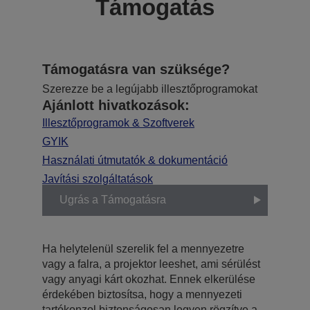
Támogatás
Támogatásra van szüksége?
Szerezze be a legújabb illesztőprogramokat
Ajánlott hivatkozások:
Illesztőprogramok & Szoftverek
GYIK
Használati útmutatók & dokumentáció
Javítási szolgáltatások
Ugrás a Támogatásra
Ha helytelenül szerelik fel a mennyezetre
vagy a falra, a projektor leeshet, ami sérülést
vagy anyagi kárt okozhat. Ennek elkerülése
érdekében biztosítsa, hogy a mennyezeti
tartókonzol biztonságosan legyen rögzítve a