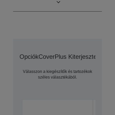
LCD panel
ezzel: MLA (D9)
Opciók
CoverPlus Kiterjesztett Gara
Válasszon a kiegészítők és tartozékok
széles választékából.