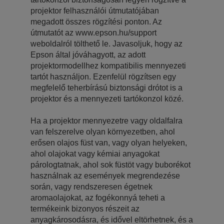
projektor felhasználói útmutatójában
megadott összes rögzítési ponton. Az
útmutatót az www.epson.hu/support
weboldalról tölthető le. Javasoljuk, hogy az
Epson által jóváhagyott, az adott
projektormodellhez kompatibilis mennyezeti
tartót használjon. Ezenfelül rögzítsen egy
megfelelő teherbírású biztonsági drótot is a
projektor és a mennyezeti tartókonzol közé.
Ha a projektor mennyezetre vagy oldalfalra
van felszerelve olyan környezetben, ahol
erősen olajos füst van, vagy olyan helyeken,
ahol olajokat vagy kémiai anyagokat
párologtatnak, ahol sok füstöt vagy buborékot
használnak az események megrendezése
során, vagy rendszeresen égetnek
aromaolajokat, az fogékonnyá teheti a
termékeink bizonyos részeit az
anyagkárosodásra, és idővel eltörhetnek, és a