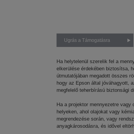
Ugrás a Támogatásra
Ha helytelenül szerelik fel a menn
elkerülése érdekében biztosítsa, h
útmutatójában megadott összes rög
hogy az Epson által jóváhagyott, a
megfelelő teherbírású biztonsági d
Ha a projektor mennyezetre vagy ol
helyeken, ahol olajokat vagy kémi
megrendezése során, vagy rendsze
anyagkárosodásra, és idővel eltörh