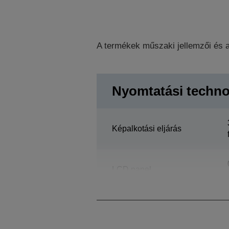
A termékek műszaki jellemzői és a
Nyomtatási techno
Képalkotási eljárás
LCD panel