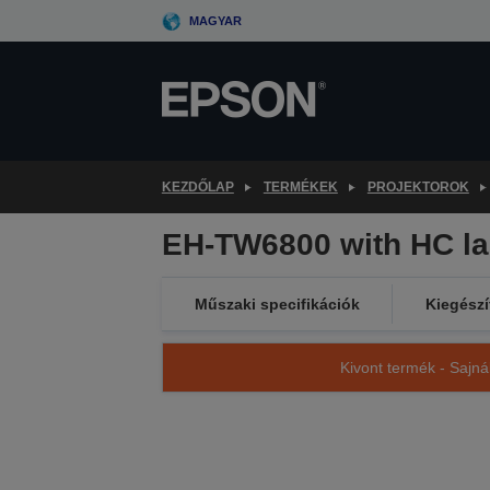
Skip
MAGYAR
to
main
content
KEZDŐLAP
TERMÉKEK
PROJEKTOROK
EH-TW6800 with HC l
Műszaki specifikációk
Kiegészí
Kivont termék - Sajná