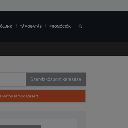
ÓLUNK
TÁMOGATÁS
PROMÓCIÓK
Szervizközpont keresése
lyamatos támogatásért.