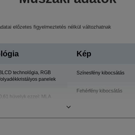
datai előzetes figyelmeztetés nélkül változhatnak
lógia
Kép
3LCD technológia, RGB
Színesfény kibocsátás
folyadékkristályos panelek
Fehérfény kibocsátás
0,61 hüvelyk ezzel: MLA
(D10)
Felbontás