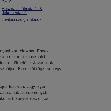
GYIK
Használati útmutatók &
dokumentáció
Javítási szolgáltatások
 anyagi kárt okozhat. Ennek
a projektor felhasználói
lról tölthető le. Javasoljuk,
sználjon. Ezenfelül rögzítsen egy
ajos füst van, vagy olyan
t használnak az események
keink bizonyos részeit az