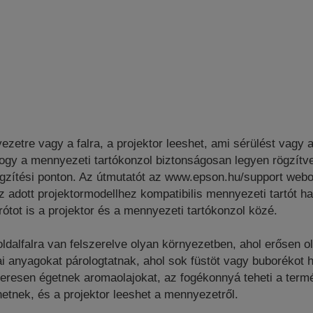
yezetre vagy a falra, a projektor leeshet, ami sérülést vagy
ogy a mennyezeti tartókonzol biztonságosan legyen rögzítve 
zítési ponton. Az útmutatót az www.epson.hu/support webolda
z adott projektormodellhez kompatibilis mennyezeti tartót ha
rótot is a projektor és a mennyezeti tartókonzol közé.
dalfalra van felszerelve olyan környezetben, ahol erősen ol
ai anyagokat párologtatnak, ahol sok füstöt vagy buboréko
resen égetnek aromaolajokat, az fogékonnyá teheti a termé
etnek, és a projektor leeshet a mennyezetről.