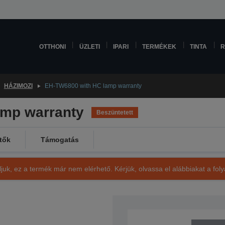
OTTHONI
ÜZLETI
IPARI
TERMÉKEK
TINTA
R
HÁZIMOZI
EH-TW6800 with HC lamp warranty
amp warranty
Beszüntetett
tők
Támogatás
ljuk, ez a termék már nem elérhető. Kérjük, olvassa el alábbiakat a fo
SKU: V11H798040