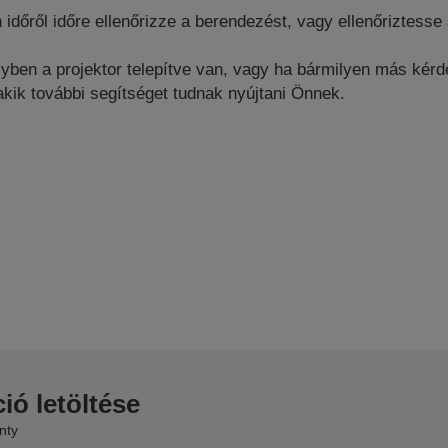
dőről időre ellenőrizze a berendezést, vagy ellenőriztesse
yben a projektor telepítve van, vagy ha bármilyen más kérdé
 akik további segítséget tudnak nyújtani Önnek.
ió letöltése
nty