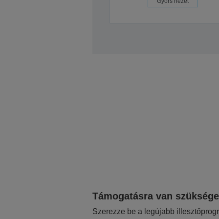
Gyors nézet
Támogatásra van szükség
Szerezze be a legújabb illesztőprog