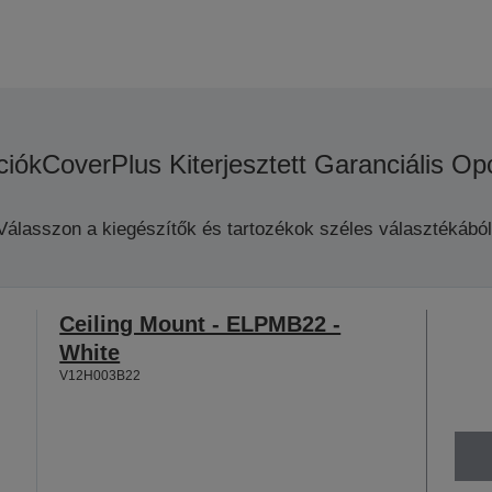
ciók
CoverPlus Kiterjesztett Garanciális Op
Válasszon a kiegészítők és tartozékok széles választékából
Ceiling Mount - ELPMB22 -
White
V12H003B22