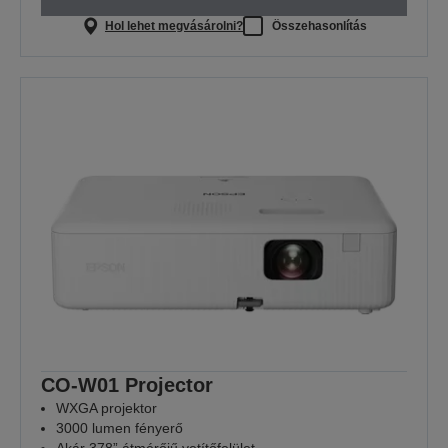
Hol lehet megvásárolni?
Összehasonlítás
CO-W01 Projector
WXGA projektor
3000 lumen fényerő