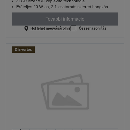
3LCD lézer x AI képjavító technológia
Erőteljes 20 W-os, 2.1-csatornás sztereó hangzás
További információ
Hol lehet megvásárolni?
Összehasonlítás
Díjnyertes