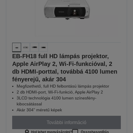
EB-FH18 full HD lámpás projektor,
Apple AirPlay 2, Wi-Fi-funkcióval, 2
db HDMI-porttal, továbbá 4100 lumen
fényerejű, akár 304
Megfizethető, full HD felbontású lámpás projektor
2 db HDMI-port, Wi-Fi-funkció, Apple AirPlay 2
3LCD technológia 4100 lumen színesfény-
kibocsátással
Akár 304” méretű képek
További információ
Hol lehet megvásárolni?
Összehasonlítás