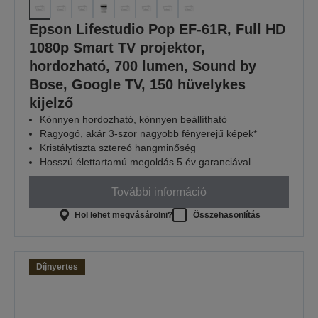
Epson Lifestudio Pop EF-61R, Full HD
1080p Smart TV projektor,
hordozható, 700 lumen, Sound by
Bose, Google TV, 150 hüvelykes
kijelző
Könnyen hordozható, könnyen beállítható
Ragyogó, akár 3-szor nagyobb fényerejű képek*
Kristálytiszta sztereó hangminőség
Hosszú élettartamú megoldás 5 év garanciával
További információ
Hol lehet megvásárolni?
Összehasonlítás
Díjnyertes