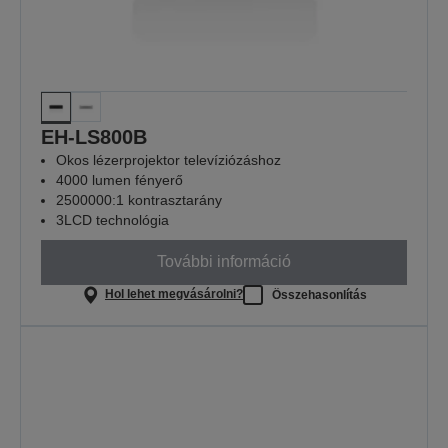
EH-LS800B
Okos lézerprojektor televíziózáshoz
4000 lumen fényerő
2500000:1 kontrasztarány
3LCD technológia
További információ
Hol lehet megvásárolni?
Összehasonlítás