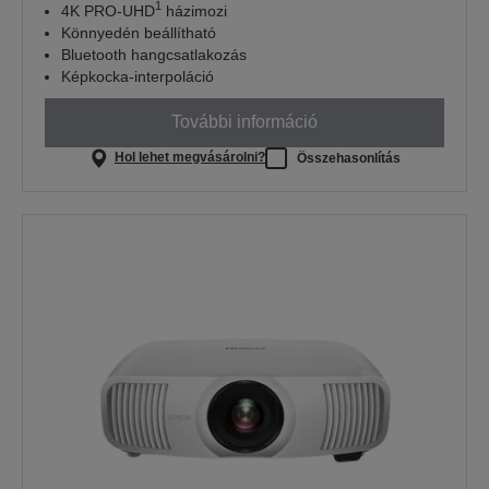
1
4K PRO-UHD
házimozi
Könnyedén beállítható
Bluetooth hangcsatlakozás
Képkocka-interpoláció
További információ
Hol lehet megvásárolni?
Összehasonlítás