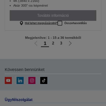
4K (3840 x 2160)
Akár 300”-os képméret
További információ
Hol lehet megvásárolni?
Összehasonlítás
Megjelenítve: 1 - 15 a 36 termékből
1
2
3
Előző
Következő
oldalra
oldalra
Kövessen bennünket
Ügyfélszolgálat