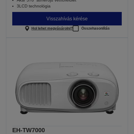
Akár 378” átmérőjű vetítőfelület
3LCD technológia
Visszahívás kérése
Hol lehet megvásárolni?
Összehasonlítás
EH-TW7000