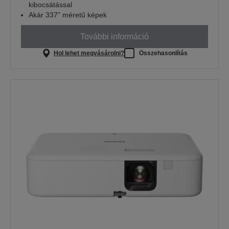
kibocsátással
Akár 337” méretű képek
További információ
Hol lehet megvásárolni?
Összehasonlítás