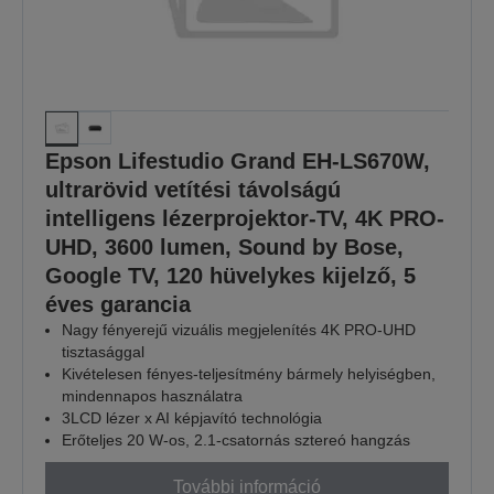
Epson Lifestudio Grand EH-LS670W,
ultrarövid vetítési távolságú
intelligens lézerprojektor-TV, 4K PRO-
UHD, 3600 lumen, Sound by Bose,
Google TV, 120 hüvelykes kijelző, 5
éves garancia
Nagy fényerejű vizuális megjelenítés 4K PRO-UHD
tisztasággal
Kivételesen fényes‑teljesítmény bármely helyiségben,
mindennapos használatra
3LCD lézer x AI képjavító technológia
Erőteljes 20 W-os, 2.1-csatornás sztereó hangzás
További információ