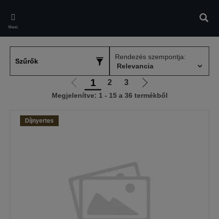
Skip
to
Kere
main
Menü
content
Rendezés szempontja:
Szűrők
1
2
3
Előző
Következő
Megjelenítve: 1 - 15 a 36 termékből
oldalra
oldalra
Díjnyertes