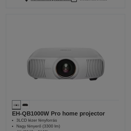
EH-QB1000W Pro home projector
3LCD lézer fényforrás
Nagy fényerő (3300 lm)