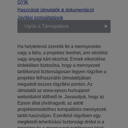
GYIK
Használati útmutatók & dokumentáció
Javítási szolgáltatások
Ugrás a Támogatásra
Ha helytelenül szerelik fel a mennyezetre
vagy a falra, a projektor leeshet, ami sérülést
vagy anyagi kárt okozhat. Ennek elkerülése
érdekében biztosítsa, hogy a mennyezeti
tartókonzol biztonságosan legyen rögzítve a
projektor felhasználói útmutatójában
megadott összes rögzítési ponton. Az
útmutatót az www.epson.hu/support
weboldalról tölthető le. Javasoljuk, hogy az
Epson által jóváhagyott, az adott
projektormodellhez kompatibilis mennyezeti
tartót használjon. Ezenfelül rögzítsen egy
megfelelő teherbírású biztonsági drótot is a