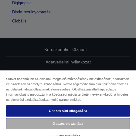
Digigraphie
Direkt textilnyomtatás
Globális
Kereskedelmi központ
Adatvédelmi nyilatkozat
EU Data Act Compliance
Sütiket használunk az oldalunk megfelelő működésének biztosításához, a tartalmak
és hirdetések személyre szabásához, közösségi média funkciók felkínálásához és
Kapcsolatfelvétel
az oldalunk látogatottságának elemzéséhez. Oldalhasználattal kapcsolatos
információkat is megosztunk a közösségi média területén tevékenykedő, a hirdetési
Sütikkel kapcsolatos információk
és elemzési szolgáltatásokat nyújtó partnereinkkel.
Összes süti elfogadása
Az Epson elkötelezettsége az akadálymentesség mellett
Összes elutasítása
Copyright © 2026 Seiko Epson