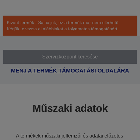
Kivont termék - Sajnáljuk, ez a termék már nem elérhető.
Kérjük, olvassa el alábbiakat a folyamatos támogatásért.
Szervizközpont keresése
MENJ A TERMÉK TÁMOGATÁSI OLDALÁRA
Műszaki adatok
A termékek műszaki jellemzői és adatai előzetes