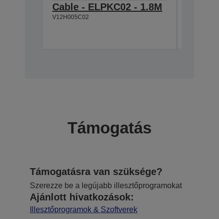
Cable - ELPKC02 - 1.8M
Cable 
V12H005C02
VGA-H
V12H005C
Támogatás
Támogatásra van szüksége?
Szerezze be a legújabb illesztőprogramokat
Ajánlott hivatkozások:
Illesztőprogramok & Szoftverek