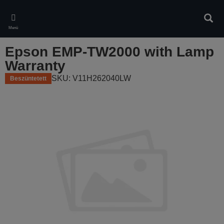
Skip
to
Kere
main
Menü
content
Epson EMP-TW2000 with Lamp
Warranty
SKU: V11H262040LW
Beszüntetett