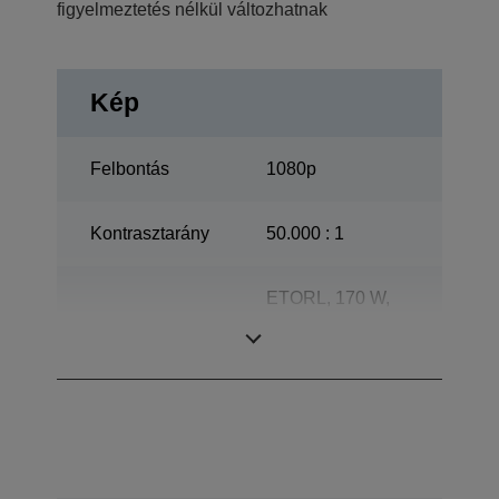
figyelmeztetés nélkül változhatnak
Kép
Felbontás
1080p
Kontrasztarány
50.000 : 1
ETORL, 170 W,
Izzó
3.000 h
Élettartam