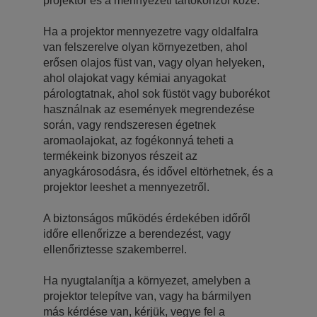
projektor és a mennyezeti tartókonzol közé.
Ha a projektor mennyezetre vagy oldalfalra
van felszerelve olyan környezetben, ahol
erősen olajos füst van, vagy olyan helyeken,
ahol olajokat vagy kémiai anyagokat
párologtatnak, ahol sok füstöt vagy buborékot
használnak az események megrendezése
során, vagy rendszeresen égetnek
aromaolajokat, az fogékonnyá teheti a
termékeink bizonyos részeit az
anyagkárosodásra, és idővel eltörhetnek, és a
projektor leeshet a mennyezetről.
A biztonságos működés érdekében időről
időre ellenőrizze a berendezést, vagy
ellenőriztesse szakemberrel.
Ha nyugtalanítja a környezet, amelyben a
projektor telepítve van, vagy ha bármilyen
más kérdése van, kérjük, vegye fel a