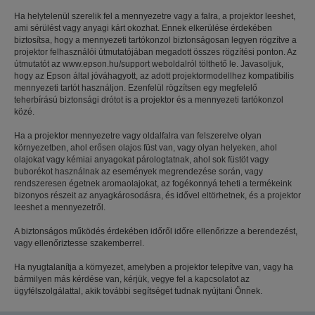
Ha helytelenül szerelik fel a mennyezetre vagy a falra, a projektor leeshet,
ami sérülést vagy anyagi kárt okozhat. Ennek elkerülése érdekében
biztosítsa, hogy a mennyezeti tartókonzol biztonságosan legyen rögzítve a
projektor felhasználói útmutatójában megadott összes rögzítési ponton. Az
útmutatót az www.epson.hu/support weboldalról tölthető le. Javasoljuk,
hogy az Epson által jóváhagyott, az adott projektormodellhez kompatibilis
mennyezeti tartót használjon. Ezenfelül rögzítsen egy megfelelő
teherbírású biztonsági drótot is a projektor és a mennyezeti tartókonzol
közé.
Ha a projektor mennyezetre vagy oldalfalra van felszerelve olyan
környezetben, ahol erősen olajos füst van, vagy olyan helyeken, ahol
olajokat vagy kémiai anyagokat párologtatnak, ahol sok füstöt vagy
buborékot használnak az események megrendezése során, vagy
rendszeresen égetnek aromaolajokat, az fogékonnyá teheti a termékeink
bizonyos részeit az anyagkárosodásra, és idővel eltörhetnek, és a projektor
leeshet a mennyezetről.
A biztonságos működés érdekében időről időre ellenőrizze a berendezést,
vagy ellenőriztesse szakemberrel.
Ha nyugtalanítja a környezet, amelyben a projektor telepítve van, vagy ha
bármilyen más kérdése van, kérjük, vegye fel a kapcsolatot az
ügyfélszolgálattal, akik további segítséget tudnak nyújtani Önnek.