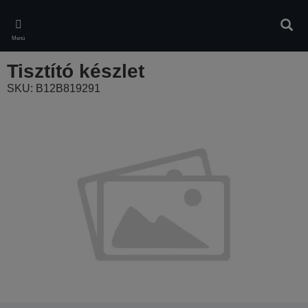
Skip
to
Kere
main
Menü
content
Tisztító készlet
SKU: B12B819291