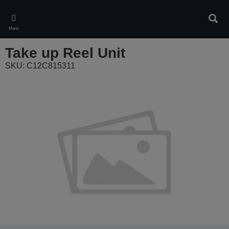
Skip
to
Kere
main
Menü
content
Take up Reel Unit
SKU: C12C815311