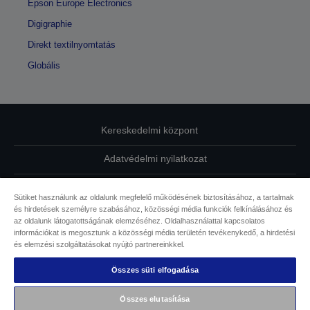
Epson Europe Electronics
Digigraphie
Direkt textilnyomtatás
Globális
Kereskedelmi központ
Adatvédelmi nyilatkozat
EU Data Act Compliance
Sütiket használunk az oldalunk megfelelő működésének biztosításához, a tartalmak
és hirdetések személyre szabásához, közösségi média funkciók felkínálásához és
Kapcsolatfelvétel
az oldalunk látogatottságának elemzéséhez. Oldalhasználattal kapcsolatos
információkat is megosztunk a közösségi média területén tevékenykedő, a hirdetési
Sütikkel kapcsolatos információk
és elemzési szolgáltatásokat nyújtó partnereinkkel.
Összes süti elfogadása
Az Epson elkötelezettsége az akadálymentesség mellett
Összes elutasítása