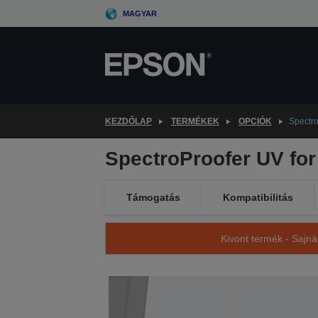
Skip
MAGYAR
to
main
content
KEZDŐLAP
TERMÉKEK
OPCIÓK
Spectro
SpectroProofer UV for
Támogatás
Kompatibilitás
Kivont termék - Sajná