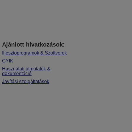
Ajánlott hivatkozások:
Illesztőprogramok & Szoftverek
GYIK
Használati útmutatók &
dokumentáció
Javítási szolgáltatások