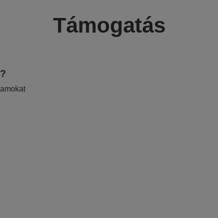
Támogatás
e?
ramokat