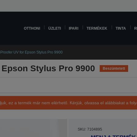
OTTHONI
ÜZLETI
IPARI
TERMÉKEK
TINTA
R
Proofer UV for Epson Stylus Pro 9900
 Epson Stylus Pro 9900
Beszüntetett
ljuk, ez a termék már nem elérhető. Kérjük, olvassa el alábbiakat a fo
SKU: 7104895