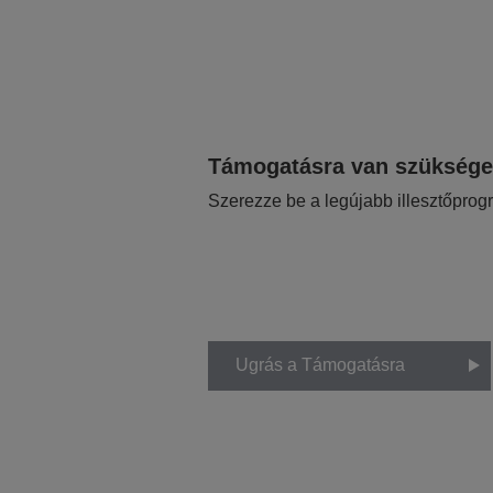
Támogatásra van szükség
Szerezze be a legújabb illesztőprog
Ugrás a Támogatásra