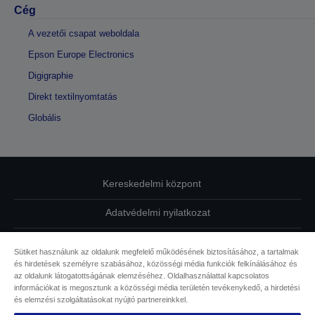
Cég
A vezetői csapat weboldala
Epson Europe Electronics
Digigraphie
Direkt textilnyomtatás
Globális
Kereskedelmi központ
Adatvédelmi nyilatkozat
EU Data Act Compliance
Sütiket használunk az oldalunk megfelelő működésének biztosításához, a tartalmak
és hirdetések személyre szabásához, közösségi média funkciók felkínálásához és
Kapcsolatfelvétel
az oldalunk látogatottságának elemzéséhez. Oldalhasználattal kapcsolatos
információkat is megosztunk a közösségi média területén tevékenykedő, a hirdetési
Sütikkel kapcsolatos információk
és elemzési szolgáltatásokat nyújtó partnereinkkel.