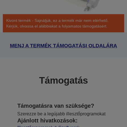
Kivont termék - Sajnáljuk, ez a termék már nem elérhető.
Kérjük, olvassa el alábbiakat a folyamatos támogatásért.
MENJ A TERMÉK TÁMOGATÁSI OLDALÁRA
Támogatás
Támogatásra van szüksége?
Szerezze be a legújabb illesztőprogramokat
Ajánlott hivatkozások: