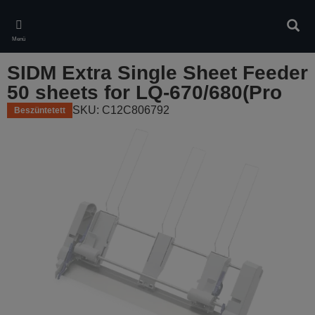
Skip
to
Kere
main
Menü
content
SIDM Extra Single Sheet Feeder
50 sheets for LQ-670/680(Pro
SKU: C12C806792
Beszüntetett