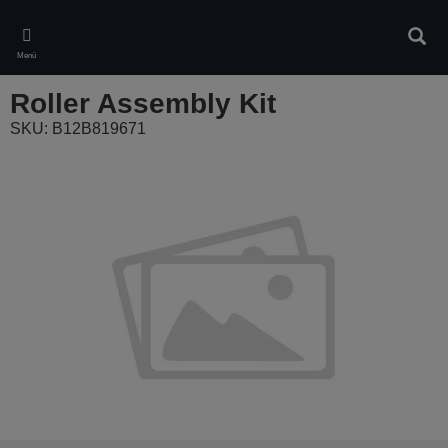
Skip
to
Kere
main
Menü
content
Roller Assembly Kit
SKU: B12B819671