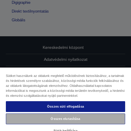
Digigraphie
Direkt textilnyomtatás
Globális
Kereskedelmi központ
Adatvédelmi nyilatkozat
EU Data Act Compliance
Sütiket használunk az oldalunk megfelelő működésének biztosításához, a tartalmak
és hirdetések személyre szabásához, közösségi média funkciók felkínálásához és
Kapcsolatfelvétel
az oldalunk látogatottságának elemzéséhez. Oldalhasználattal kapcsolatos
információkat is megosztunk a közösségi média területén tevékenykedő, a hirdetési
Sütikkel kapcsolatos információk
és elemzési szolgáltatásokat nyújtó partnereinkkel.
Összes süti elfogadása
Az Epson elkötelezettsége az akadálymentesség mellett
Összes elutasítása
Copyright © 2026 Seiko Epson
Sütik beállítása