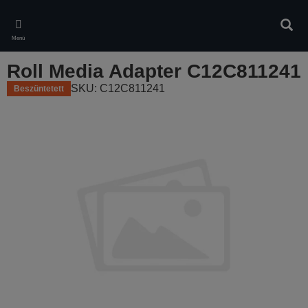
Skip
to
Kere
main
Menü
content
Roll Media Adapter C12C811241
SKU: C12C811241
Beszüntetett