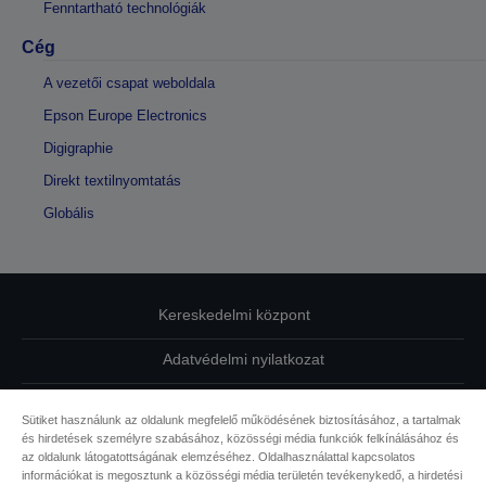
Fenntartható technológiák
Cég
A vezetői csapat weboldala
Epson Europe Electronics
Digigraphie
Direkt textilnyomtatás
Globális
Kereskedelmi központ
Adatvédelmi nyilatkozat
EU Data Act Compliance
Sütiket használunk az oldalunk megfelelő működésének biztosításához, a tartalmak
és hirdetések személyre szabásához, közösségi média funkciók felkínálásához és
Kapcsolatfelvétel
az oldalunk látogatottságának elemzéséhez. Oldalhasználattal kapcsolatos
információkat is megosztunk a közösségi média területén tevékenykedő, a hirdetési