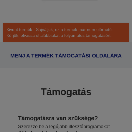
Kivont termék - Sajnáljuk, ez a termék már nem elérhető.
Kérjük, olvassa el alábbiakat a folyamatos támogatásért.
MENJ A TERMÉK TÁMOGATÁSI OLDALÁRA
Támogatás
Támogatásra van szüksége?
Szerezze be a legújabb illesztőprogramokat