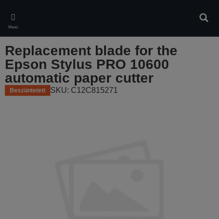
Skip
to
Kere
main
Menü
content
Replacement blade for the
Epson Stylus PRO 10600
automatic paper cutter
SKU: C12C815271
Beszüntetett